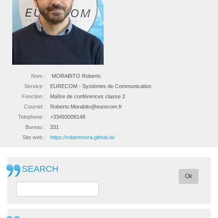
Nom :
MORABITO Roberto
Service :
EURECOM - Systèmes de Communication
Fonction :
Maître de conférences classe 2
Courriel :
Roberto.Morabito@eurecom.fr
Telephone :
+33493008148
Bureau :
331
Site web :
https://robertmora.github.io/
SEARCH
Ok