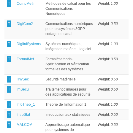
T
CompMeth
Méthodes de calcul pour les
Weight:
1.00
Communications
Numériques
T
DigiCom2
Communications numériques
Weight:
0.50
pour les systèmes 3GPP :
codage de canal
T
DigitalSystems
Systèmes numériques,
Weight:
1.00
intégration matériel - logiciel
T
FormalMet
Formal/methods-
Weight:
0.50
Spécification et Vérification
formelles des systèmes
T
HWSec
Sécurité matérielle
Weight:
0.50
T
ImSecu
Traitement d'images pour
Weight:
0.50
des applications de sécurité
T
InfoTheo_1
Théorie de l'information 1
Weight:
1.00
T
IntroStat
Introduction aux statistiques
Weight:
0.50
T
MALCOM
Apprentissage automatique
Weight:
0.50
pour systèmes de