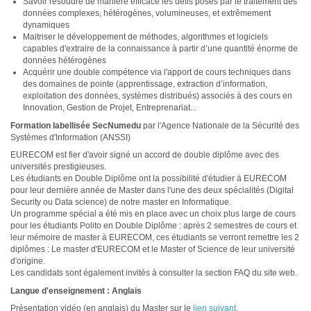
Savoir résoudre de manière efficace les défis posés par le traitement des
données complexes, hétérogènes, volumineuses, et extrêmement
dynamiques
Maitriser le développement de méthodes, algorithmes et logiciels
capables d'extraire de la connaissance à partir d’une quantité énorme de
données hétérogènes
Acquérir une double compétence via l'apport de cours techniques dans
des domaines de pointe (apprentissage, extraction d’information,
exploitation des données, systèmes distribués) associés à des cours en
Innovation, Gestion de Projet, Entreprenariat...
Formation labellisée SecNumedu
par l'Agence Nationale de la Sécurité des
Systèmes d'Information (ANSSI)
EURECOM est fier d'avoir signé un accord de double diplôme avec des
universités prestigieuses.
Les étudiants en Double Diplôme ont la possibilité d'étudier à EURECOM
pour leur dernière année de Master dans l'une des deux spécialités (Digital
Security ou Data science) de notre master en Informatique.
Un programme spécial a été mis en place avec un choix plus large de cours
pour les étudiants Polito en Double Diplôme : après 2 semestres de cours et
leur mémoire de master à EURECOM, ces étudiants se verront remettre les 2
diplômes : Le master d'EURECOM et le Master of Science de leur université
d'origine.
Les candidats sont également invités à consulter la section FAQ du site web.
Langue d'enseignement : Anglais
Présentation vidéo (en anglais) du Master sur le
lien suivant.