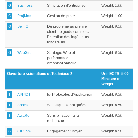
G
Business
Simulation d'entreprise
Weight:
1.00
G
ProjMan
Gestion de projet
Weight:
1.00
G
SellTS
Du problème au premier
Weight:
0.50
client : le guide commercial à
l'intention des ingénieurs-
fondateurs
G
WebStra
Stratégie Web et
Weight:
0.50
performance
organisationnelle
Ouverture scientifique et Technique 2
Unit ECTS: 5.00
Min sum of
Weight:
T
APPIOT
Iot Protocoles d'Application
Weight:
0.50
T
AppStat
Statistiques appliquées
Weight:
0.50
T
AwaRe
Sensibilisation à la
Weight:
0.50
recherche
G
CitiCom
Engagement Citoyen
Weight:
0.50