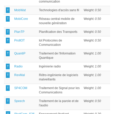
communication
T
MobWat
Technologies d'accès sans fil
Weight:
0.50
T
MobiCore
Réseau central mobile de
Weight:
0.50
nouvelle génération
T
PlanTP
Planification des Transports
Weight:
0.50
T
ProtIOT
Iot Protocoles de
Weight:
0.50
Communication
T
QuantiP
Traitement de l'Information
Weight:
1.00
Quantique
T
Radio
Ingénierie radio
Weight:
1.00
T
RevMal
Rétro-ingénierie de logiciels
Weight:
1.00
malveillants
T
SP4COM
Traitement de Signal pour les
Weight:
1.00
Communications
T
Speech
Traitement de la parole et de
Weight:
0.50
l'audio