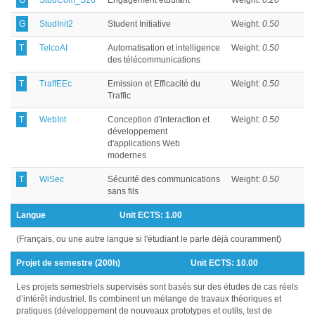
G
StudCom_S26
Engagement étudiant
Weight:
0.20
G
StudInit2
Student Initiative
Weight:
0.50
T
TelcoAI
Automatisation et intelligence
Weight:
0.50
des télécommunications
T
TraffEEc
Emission et Efficacité du
Weight:
0.50
Traffic
T
WebInt
Conception d'interaction et
Weight:
0.50
développement
d'applications Web
modernes
T
WiSec
Sécurité des communications
Weight:
0.50
sans fils
Langue
Unit ECTS:
1.00
(Français, ou une autre langue si l'étudiant le parle déjà couramment)
Projet de semestre (200h)
Unit ECTS:
10.00
Les projets semestriels supervisés sont basés sur des études de cas réels
d’intérêt industriel. Ils combinent un mélange de travaux théoriques et
pratiques (développement de nouveaux prototypes et outils, test de