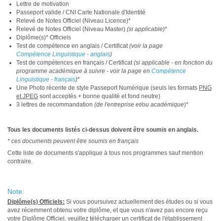
Lettre de motivation
Passeport valide / CNI Carte Nationale d'Identité
Relevé de Notes Officiel (Niveau Licence)*
Relevé de Notes Officiel (Niveau Master)
(si applicable)
*
Diplôme(s)* Officiels
Test de compétence en anglais / Certificat
(voir la page
Compétence Linguistique - anglais
)
Test de compétences en français / Certificat
(si applicable - en fonction du
programme académique à suivre - voir la page en
Compétence
Linguistique - français
)
*
Une Photo récente de style Passeport Numérique (seuls les formats
PNG
et JPEG
sont acceptés + bonne qualité et fond neutre)
3 lettres de recommandation
(de l'entreprise et/ou académique
)*
Tous les documents listés ci-dessus doivent être soumis en anglais.
* ces documents peuvent être soumis en français
Cette liste de documents s'applique à tous nos programmes sauf mention
contraire.
Note:
Diplôme(s) Officiels:
Si vous poursuivez actuellement des études ou si vous
avez récemment obtenu votre diplôme, et que vous n'avez pas encore reçu
votre Diplôme Officiel, veuillez télécharger un certificat de l'établissement