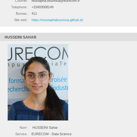
Courriel :
Mustapha.Bounoua@eurecom.fr
Telephone :
+33493008149
Bureau :
411
Site web :
https://mustaphabounoua.github.io/
HUSSEINI SAHAR
Nom :
HUSSEINI Sahar
Service :
EURECOM - Data Science