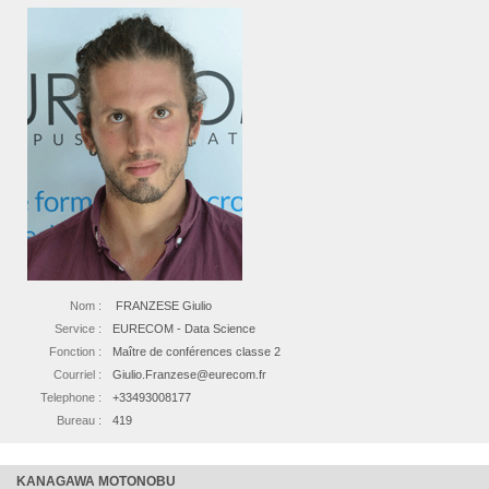
Nom :
FRANZESE Giulio
Service :
EURECOM - Data Science
Fonction :
Maître de conférences classe 2
Courriel :
Giulio.Franzese@eurecom.fr
Telephone :
+33493008177
Bureau :
419
KANAGAWA MOTONOBU