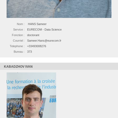
Nom :
HANS Sameer
Service :
EURECOM - Data Science
Fonction :
doctorant
Courriel :
Sameer.Hans@eurecom.fr
Telephone :
+33493008276
Bureau :
373
KABADZHOV IVAN