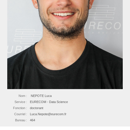
Nom :
NEPOTE Luca
Service :
EURECOM - Data Science
Fonction :
doctorant
Courriel :
Luca.Nepote@eurecom.fr
Bureau :
464