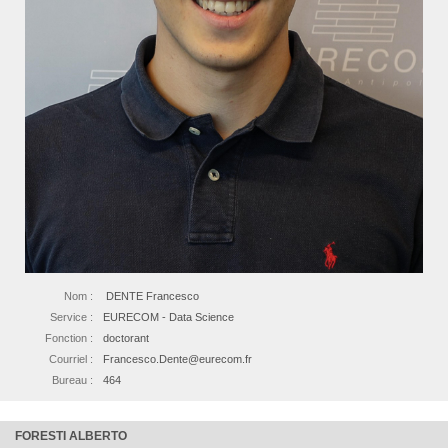
Nom :
DENTE Francesco
Service :
EURECOM - Data Science
Fonction :
doctorant
Courriel :
Francesco.Dente@eurecom.fr
Bureau :
464
FORESTI ALBERTO