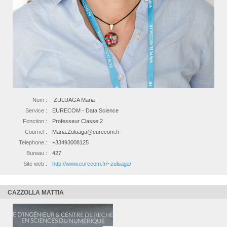
Nom :
ZULUAGA Maria
Service :
EURECOM - Data Science
Fonction :
Professeur Classe 2
Courriel :
Maria.Zuluaga@eurecom.fr
Telephone :
+33493008125
Bureau :
427
Site web :
http://www.eurecom.fr/~zuluaga/
CAZZOLLA MATTIA