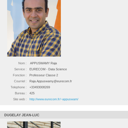
Nom :
APPUSWAMY Raja
Service :
EURECOM - Data Science
Fonction :
Professeur Classe 2
Courriel :
Raja.Appuswamy@eurecom.fr
Telephone :
+33493008269
Bureau :
425
Site web :
http://www.eurecom.fr/~appuswam/
DUGELAY JEAN-LUC