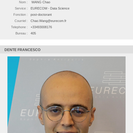
Nom :
WANG Chao
Service :
EURECOM - Data Science
Fonction :
post-doctorant
Courriel :
Chao.Wang@eurecom.fr
Telephone :
+33493008176
Bureau :
405
DENTE FRANCESCO