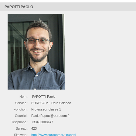
PAPOTTI PAOLO
Nom :
PAPOTTI Paolo
Service :
EURECOM - Data Science
Fonction :
Professeur classe 1
Courriel :
Paolo.Papotti@eurecom.fr
Telephone :
+33493008147
Bureau :
423
Site web :
http://www.eurecom.fr/~papotti