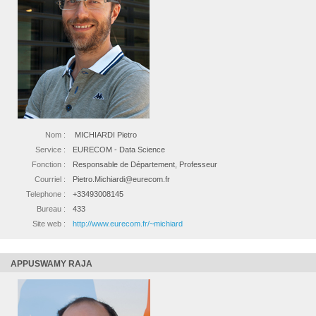
Nom :
MICHIARDI Pietro
Service :
EURECOM - Data Science
Fonction :
Responsable de Département, Professeur
Courriel :
Pietro.Michiardi@eurecom.fr
Telephone :
+33493008145
Bureau :
433
Site web :
http://www.eurecom.fr/~michiard
APPUSWAMY RAJA