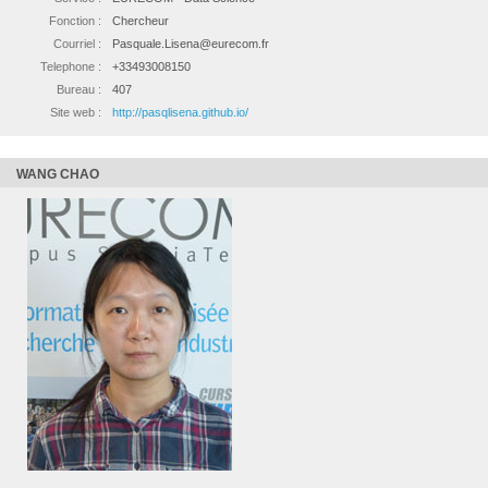
Fonction :
Chercheur
Courriel :
Pasquale.Lisena@eurecom.fr
Telephone :
+33493008150
Bureau :
407
Site web :
http://pasqlisena.github.io/
WANG CHAO