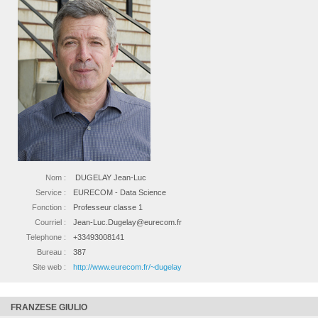
Nom :
DUGELAY Jean-Luc
Service :
EURECOM - Data Science
Fonction :
Professeur classe 1
Courriel :
Jean-Luc.Dugelay@eurecom.fr
Telephone :
+33493008141
Bureau :
387
Site web :
http://www.eurecom.fr/~dugelay
FRANZESE GIULIO