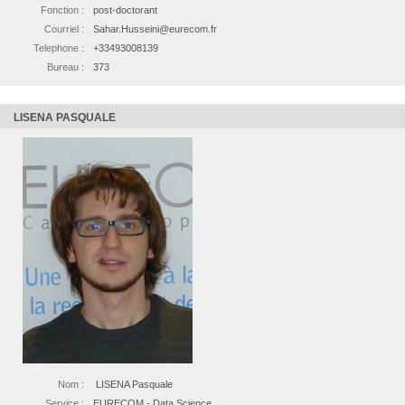
Fonction :
post-doctorant
Courriel :
Sahar.Husseini@eurecom.fr
Telephone :
+33493008139
Bureau :
373
LISENA PASQUALE
Nom :
LISENA Pasquale
Service :
EURECOM - Data Science