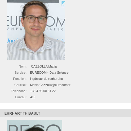
Nom :
CAZZOLLA Mattia
Service :
EURECOM - Data Science
Fonction :
ingénieur de recherche
Courriel :
Mattia.Cazzolla@eurecom.fr
Telephone :
+33 4 93 00 81 22
Bureau :
413
EHRHART THIBAULT