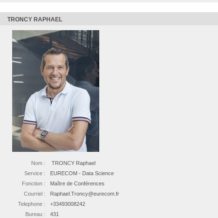
TRONCY RAPHAEL
Nom :
TRONCY Raphael
Service :
EURECOM - Data Science
Fonction :
Maître de Conférences
Courriel :
Raphael.Troncy@eurecom.fr
Telephone :
+33493008242
Bureau :
431