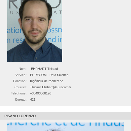
Nom :
EHRHART Thibault
Service :
EURECOM - Data Science
Fonction :
Ingénieur de recherche
Courriel :
Thibault.Ehrhart@eurecom.fr
Telephone :
+33493008120
Bureau :
421
PISANO LORENZO