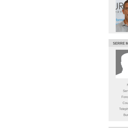
SERRE 
Ser
Fonc
Cour
Teleph
Bur