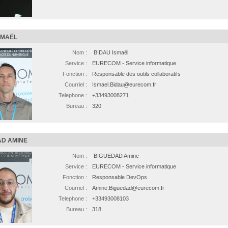
SMAËL
Nom :
BIDAU Ismaël
Service :
EURECOM - Service informatique
Fonction :
Responsable des outils collaboratifs
Courriel :
Ismael.Bidau@eurecom.fr
Telephone :
+33493008271
Bureau :
320
D AMINE
Nom :
BIGUEDAD Amine
Service :
EURECOM - Service informatique
Fonction :
Responsable DevOps
Courriel :
Amine.Biguedad@eurecom.fr
Telephone :
+33493008103
Bureau :
318