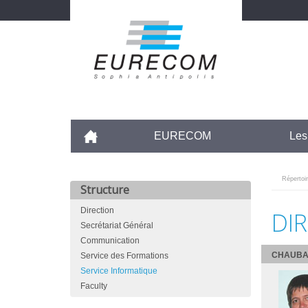
Aller
au
contenu
principal
Accueil
EURECOM
Les
Répertoi
Structure
Direction
DI
Secrétariat Général
Communication
CHAUBA
Service des Formations
Service Informatique
Faculty