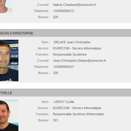
Courriel :
Valerie.Chaubard@eurecom.fr
Telephone :
+33493008172
Bureau :
325
JEAN-CHRISTOPHE
Nom :
DELAYE Jean-Christophe
Service :
EURECOM - Service informatique
Fonction :
Responsable Systèmes
Courriel :
Jean-Christophe.Delaye@eurecom.fr
Telephone :
+33493008107
Bureau :
320
YRILLE
Nom :
LEROY Cyrille
Service :
EURECOM - Service informatique
Fonction :
Responsable Système d'Information
Bureau :
321