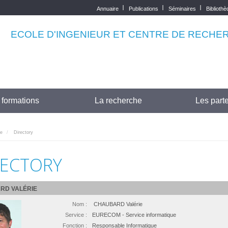
Annuaire
Publications
Séminaires
Biblioth
Top
menu
ECOLE D'INGENIEUR ET CENTRE DE RECHE
 formations
La recherche
Les parte
re
Directory
RECTORY
RD VALÉRIE
Nom :
CHAUBARD Valérie
Service :
EURECOM - Service informatique
Fonction :
Responsable Informatique