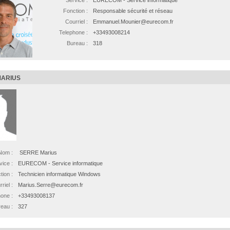
Fonction :
Responsable sécurité et réseau
Courriel :
Emmanuel.Mounier@eurecom.fr
Telephone :
+33493008214
Bureau :
318
MARIUS
Nom :
SERRE Marius
vice :
EURECOM - Service informatique
tion :
Technicien informatique Windows
riel :
Marius.Serre@eurecom.fr
one :
+33493008137
eau :
327