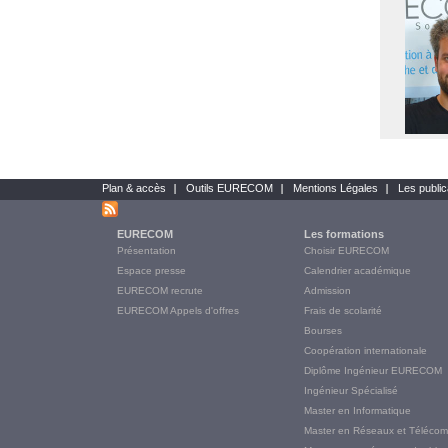
Plan & accès
Outils EURECOM
Mentions Légales
Les public
Bottom
links
EURECOM
Les formations
Main
Présentation
Choisir EURECOM
Menu
Espace presse
Calendrier académique
Final
EURECOM recrute
Admission
EURECOM Appels d'offres
Frais de scolarité
Bourses
Coopération internationale
Diplôme Ingénieur EURECOM
Ingénieur Spécialisé
Master en Informatique
Master en Réseaux et Télécom