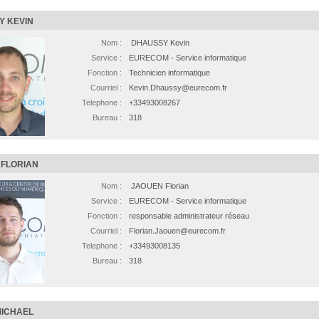
Y KEVIN
Nom :
DHAUSSY Kevin
Service :
EURECOM - Service informatique
Fonction :
Technicien informatique
Courriel :
Kevin.Dhaussy@eurecom.fr
Telephone :
+33493008267
Bureau :
318
FLORIAN
Nom :
JAOUEN Florian
Service :
EURECOM - Service informatique
Fonction :
responsable administrateur réseau
Courriel :
Florian.Jaouen@eurecom.fr
Telephone :
+33493008135
Bureau :
318
MICHAEL