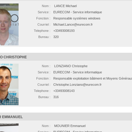
Nom :
LANCE Michael
Service :
EURECOM - Service informatique
Fonction :
Responsable systèmes windows
Courriel :
Michael.Lance@eurecom.fr
Telephone :
+33493008193
Bureau :
320
O CHRISTOPHE
Nom :
LONZIANO Christophe
Service :
EURECOM - Service informatique
Fonction :
Responsable exploitation bâtiment et Moyens Générau
Courriel :
Christophe.Lonziano@eurecom.fr
Telephone :
+33493008143
Bureau :
316
R EMMANUEL
Nom :
MOUNIER Emmanuel
Service :
EURECOM - Service informatique