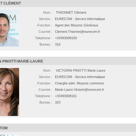
T CLÉMENT
Nom :
THIONNET Clément
Service :
EURECOM - Service informatique
Fonction :
Agent des Moyens Généraux
Courriel :
Clement.Thionnet@eurecom.fr
Telephone :
+33493008169
Bureau :
316
N-PINOTTI MARIE-LAURE
Nom :
VICTORIN-PINOTTI Marie-Laure
Service :
EURECOM - Service informatique
Fonction :
Chargée adm. Moyens communs
Courriel :
Marie-Laure.Victorin@eurecom.fr
Telephone :
+33493008161
Bureau :
323
 TOM