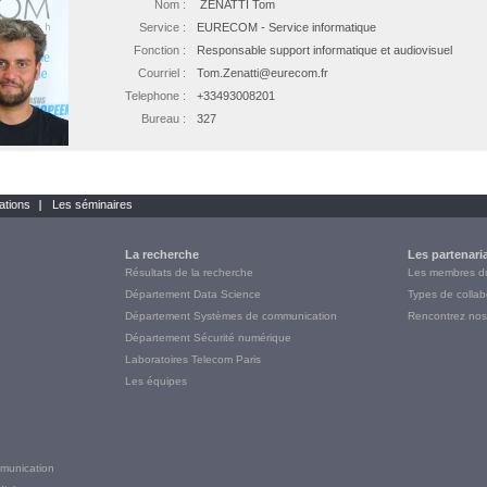
Nom :
ZENATTI Tom
Service :
EURECOM - Service informatique
Fonction :
Responsable support informatique et audiovisuel
Courriel :
Tom.Zenatti@eurecom.fr
Telephone :
+33493008201
Bureau :
327
ations
Les séminaires
La recherche
Les partenari
Résultats de la recherche
Les membres 
Département Data Science
Types de collab
Département Systèmes de communication
Rencontrez nos
Département Sécurité numérique
Laboratoires Telecom Paris
Les équipes
munication