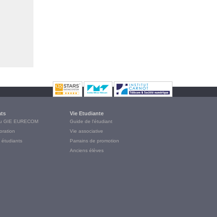
ats
Vie Etudiante
du GIE EURECOM
Guide de l'étudiant
oration
Vie associative
 étudiants
Parrains de promotion
Anciens élèves