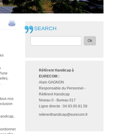
SEARCH
Ok
des
e
Référent Handicap à
d'une
EURECOM :
elles,
Alain GAGNON
.
Responsable du Personnel -
Référent Handicap
tous nos
Niveau 0 - Bureau 017
nclusion
Ligne directe : 04.93.00.81.58
referenthandicap@eurecom.fr
handicap,
coordonner