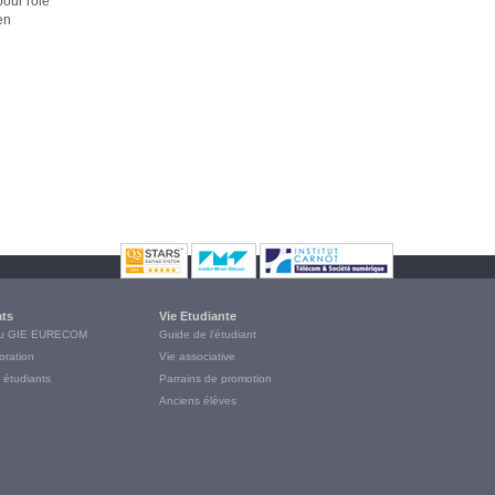
pour rôle
en
xternes
ats
Vie Etudiante
du GIE EURECOM
Guide de l'étudiant
oration
Vie associative
 étudiants
Parrains de promotion
Anciens élèves