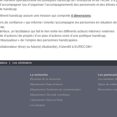
de manière opérationnelle les politiques handicap de l’entreprise et de l’école. Il a 
 d’accompagner (ou d’organiser l’accompagnement) des personnels et des élèves 
 de handicap.
référent handicap assure une mission qui comporte
4 dimensions
:
iers de confiance » qui informe / oriente / accompagne les personnes en situation de
cap,
terface, un facilitateur qui fait le lien entre les différents acteurs internes / e
ote d’actions / de projets / d’un plan d’actions voire d’une politique handicap,
mbassadeur » de l’emploi des personnes handicapées.
ollaborateur (trice) ou futur(e) étudiant(e), A bientôt à EURECOM !
ations
Les séminaires
La recherche
Les partenari
Résultats de la recherche
Les membres 
Département Data Science
Types de collab
Département Systèmes de communication
Rencontrez nos
Département Sécurité numérique
Laboratoires Telecom Paris
Les équipes