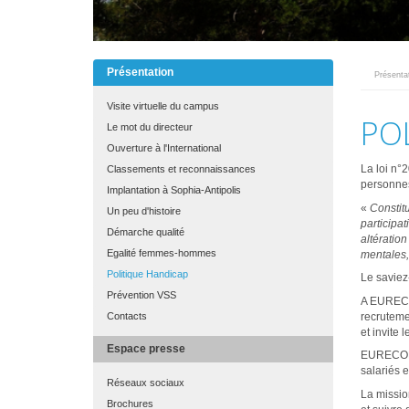
Présentation
Présenta
MAIN
MENU
Visite virtuelle du campus
FINAL
PO
Le mot du directeur
Ouverture à l'International
La loi n°2
Classements et reconnaissances
personnes
Implantation à Sophia-Antipolis
«
Constitu
Un peu d'histoire
participa
Démarche qualité
altération
Egalité femmes-hommes
mentales,
Politique Handicap
Le saviez
Prévention VSS
A EURECOM
Contacts
recruteme
et invite 
Espace presse
EURECOM a
salariés 
Réseaux sociaux
La missio
Brochures