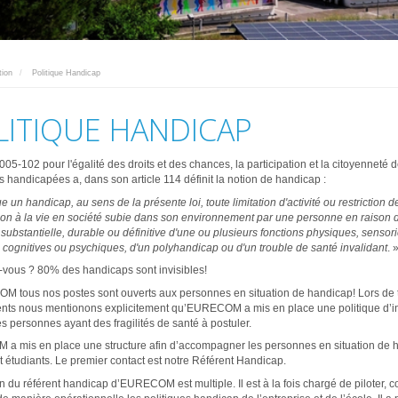
tion
Politique Handicap
LITIQUE HANDICAP
005-102 pour l'égalité des droits et des chances, la participation et la citoyenneté 
 handicapées a, dans son article 114 définit la notion de handicap :
e un handicap, au sens de la présente loi, toute limitation d'activité ou restriction d
tion à la vie en société subie dans son environnement par une personne en raison 
 substantielle, durable ou définitive d'une ou plusieurs fonctions physiques, sensori
 cognitives ou psychiques, d'un polyhandicap ou d'un trouble de santé invalidant
. »
-vous ? 80% des handicaps sont invisibles!
 tous nos postes sont ouverts aux personnes en situation de handicap! Lors de 
nts nous mentionons explicitement qu’EURECOM a mis en place une politique d’i
les personnes ayant des fragilités de santé à postuler.
 mis en place une structure afin d’accompagner les personnes en situation de 
et étudiants. Le premier contact est notre Référent Handicap.
n du référent handicap d’EURECOM est multiple. Il est à la fois chargé de piloter, 