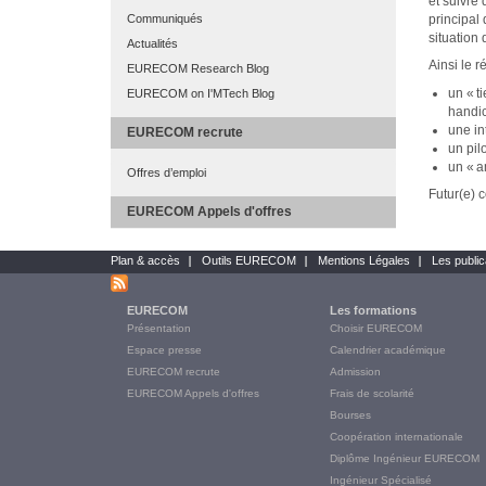
et suivre 
Communiqués
principal
situation
Actualités
Ainsi le 
EURECOM Research Blog
un « t
EURECOM on I'MTech Blog
handi
une in
EURECOM recrute
un pil
un « a
Offres d’emploi
Futur(e) c
EURECOM Appels d'offres
Plan & accès
Outils EURECOM
Mentions Légales
Les public
Bottom
links
EURECOM
Les formations
Main
Présentation
Choisir EURECOM
Menu
Espace presse
Calendrier académique
Final
EURECOM recrute
Admission
EURECOM Appels d'offres
Frais de scolarité
Bourses
Coopération internationale
Diplôme Ingénieur EURECOM
Ingénieur Spécialisé