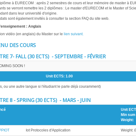
iplôme à EURECOM : après 2 semestres de cours et leur mémoire de master à 
ants se verront remettre les 2 diplômes : Le master d'EURECOM et le Master of Sci
dant dans leur université d'origine.
dats sont également invités à consulter la section FAQ du site web.
'enseignement : Anglais
ion vidéo (en anglais) du Master sur le
lien suivant.
NU DES COURS
RE 7- FALL (30 ECTS) - SEPTEMBRE - FÉVRIER
COMING SOON !
Unit ECTS:
1.00
s, ou une autre langue si l'étudiant le parle déjà couramment)
RE 8 - SPRING (30 ECTS) - MARS - JUIN
ncé
Unit ECT
Min sum 
Weight:
PPIOT
Iot Protocoles d'Application
Weight:
0