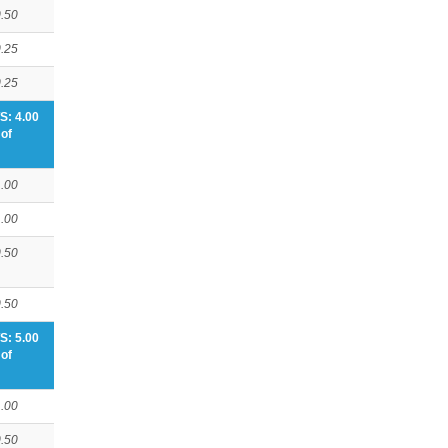
.50
.25
.25
S: 4.00
of
.00
.00
.50
.50
S: 5.00
of
.00
.50