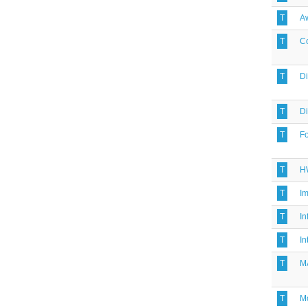
T
A
T
C
T
D
T
Di
T
F
T
H
T
I
T
In
T
In
T
M
T
M