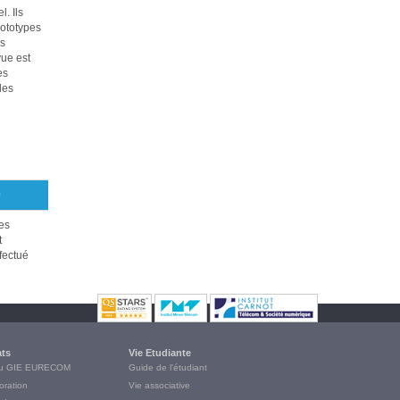
. Ils
ototypes
es
vue est
es
des
0
es
t
fectué
ats
Vie Etudiante
du GIE EURECOM
Guide de l'étudiant
oration
Vie associative