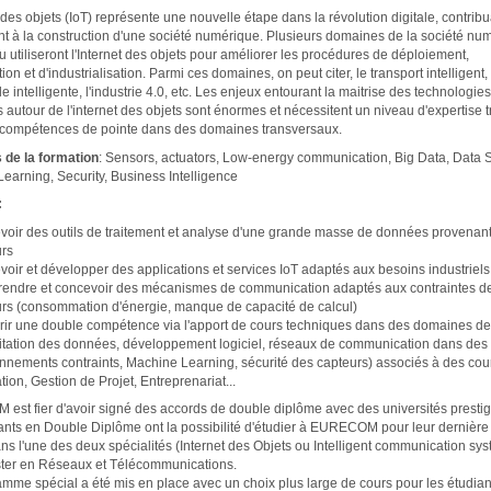
 des objets (IoT) représente une nouvelle étape dans la révolution digitale, contribu
t à la construction d'une société numérique. Plusieurs domaines de la société nu
ou utiliseront l'Internet des objets pour améliorer les procédures de déploiement,
tion et d'industrialisation. Parmi ces domaines, on peut citer, le transport intelligent,
ille intelligente, l'industrie 4.0, etc. Les enjeux entourant la maitrise des technologie
 autour de l'internet des objets sont énormes et nécessitent un niveau d'expertise t
compétences de pointe dans des domaines transversaux.
 de la formation
: Sensors, actuators, Low-energy communication, Big Data, Data 
earning, Security, Business Intelligence
:
oir des outils de traitement et analyse d'une grande masse de données provenan
rs
oir et développer des applications et services IoT adaptés aux besoins industriels
endre et concevoir des mécanismes de communication adaptés aux contraintes d
rs (consommation d'énergie, manque de capacité de calcul)
ir une double compétence via l'apport de cours techniques dans des domaines de
itation des données, développement logiciel, réseaux de communication dans des
nnements contraints, Machine Learning, sécurité des capteurs) associés à des cou
tion, Gestion de Projet, Entreprenariat...
st fier d'avoir signé des accords de double diplôme avec des universités presti
ants en Double Diplôme ont la possibilité d'étudier à EURECOM pour leur dernièr
ns l'une des deux spécialités (Internet des Objets ou Intelligent communication sy
ter en Réseaux et Télécommunications.
mme spécial a été mis en place avec un choix plus large de cours pour les étudian