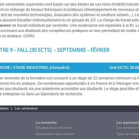
ets semestriels supervisés sont basés sur des études de cas réels d’intérêt industriel
nt un mélange de travaux théoriques et pratiques (développement de nouveaux pr
s, test de nouvelles technologies, évaluation des systèmes et solutions actuels...). L
s peuvent travailler individuellement ou en groupe de 2/3. La charge de travail pré
heures
de travail individuel par semestre. Une soutenance est organisée à la fin. L
fournissent aux étudiants des compétences pratiques en leur permettant de mettre 
 en pratique. (200h)
RE 9 - FALL (30 ECTS) - SEPTEMBRE - FÉVRIER
CHE / STAGE INDUSTRIEL (rémunéré)
Unit ECTS:
30.0
er semestre de la formation est consacré à un stage de 22 semaines minimum où l
eront mis en pratique. De nombreuses opportunités à en France et à l'étranger son
s aux étudiants via une plateforme accessible aux étudiants. Le stage peut être ef
 entreprise ou dans un laboratoire de recherche.
ations
Les séminaires
La recherche
Les partenari
Résultats de la recherche
Les membres 
Département Data Science
Types de collab