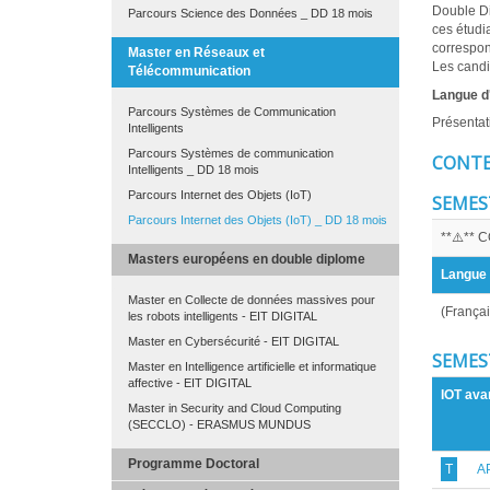
Double D
Parcours Science des Données _ DD 18 mois
ces étudi
correspon
Master en Réseaux et
Les candi
Télécommunication
Langue d
Parcours Systèmes de Communication
Présentat
Intelligents
Parcours Systèmes de communication
CONTE
Intelligents _ DD 18 mois
Parcours Internet des Objets (IoT)
SEMEST
Parcours Internet des Objets (IoT) _ DD 18 mois
**⚠️** 
Masters européens en double diplome
Langue
Master en Collecte de données massives pour
(Françai
les robots intelligents - EIT DIGITAL
Master en Cybersécurité - EIT DIGITAL
SEMEST
Master en Intelligence artificielle et informatique
affective - EIT DIGITAL
IOT ava
Master in Security and Cloud Computing
(SECCLO) - ERASMUS MUNDUS
Programme Doctoral
T
A