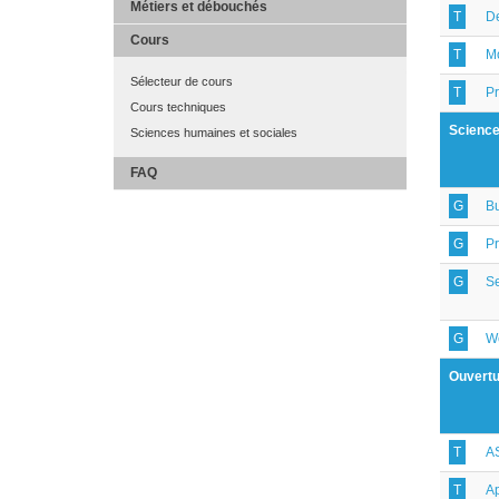
Métiers et débouchés
T
D
Cours
T
M
Sélecteur de cours
T
Pr
Cours techniques
Science
Sciences humaines et sociales
FAQ
G
Bu
G
P
G
Se
G
W
Ouvertu
T
A
T
Ap