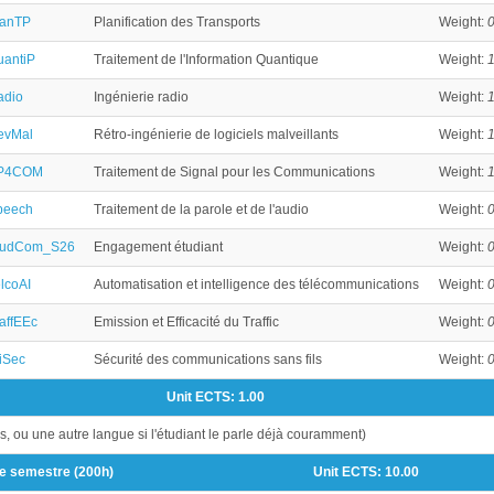
lanTP
Planification des Transports
Weight:
0
uantiP
Traitement de l'Information Quantique
Weight:
1
adio
Ingénierie radio
Weight:
1
evMal
Rétro-ingénierie de logiciels malveillants
Weight:
1
P4COM
Traitement de Signal pour les Communications
Weight:
1
peech
Traitement de la parole et de l'audio
Weight:
0
tudCom_S26
Engagement étudiant
Weight:
0
lcoAI
Automatisation et intelligence des télécommunications
Weight:
0
affEEc
Emission et Efficacité du Traffic
Weight:
0
iSec
Sécurité des communications sans fils
Weight:
0
Unit ECTS:
1.00
s, ou une autre langue si l'étudiant le parle déjà couramment)
de semestre (200h)
Unit ECTS:
10.00