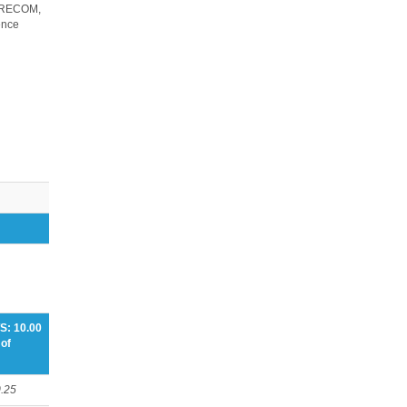
EURECOM,
ence
S: 10.00
of
.25