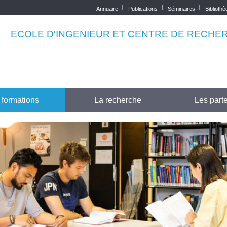
Annuaire
Publications
Séminaires
Biblioth
Top
menu
ECOLE D'INGENIEUR ET CENTRE DE RECHE
 formations
La recherche
Les parte