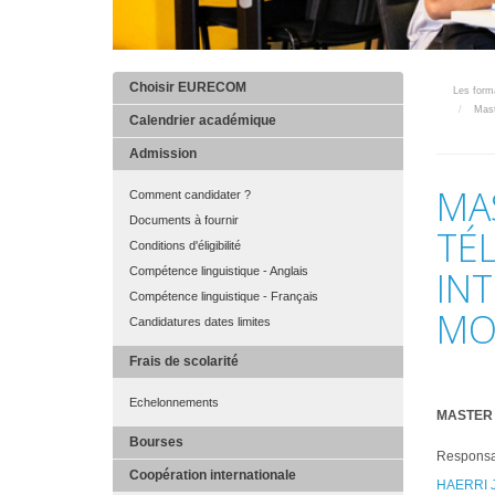
Choisir EURECOM
Les for
MAIN
Maste
MENU
Calendrier académique
FINAL
Admission
MA
Comment candidater ?
Documents à fournir
TÉ
Conditions d'éligibilité
INT
Compétence linguistique - Anglais
Compétence linguistique - Français
MO
Candidatures dates limites
Frais de scolarité
Echelonnements
MASTER 
Bourses
Responsa
Coopération internationale
HAERRI 