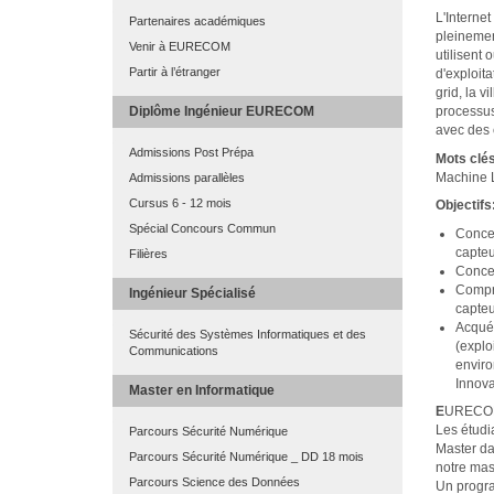
L'Internet
Partenaires académiques
pleinemen
Venir à EURECOM
utilisent 
Partir à l’étranger
d'exploita
grid, la v
Diplôme Ingénieur EURECOM
processus
avec des 
Admissions Post Prépa
Mots clés
Machine L
Admissions parallèles
Cursus 6 - 12 mois
Objectifs
Spécial Concours Commun
Concev
capteu
Filières
Concev
Compr
Ingénieur Spécialisé
capteu
Acquér
Sécurité des Systèmes Informatiques et des
(explo
Communications
enviro
Innova
Master en Informatique
E
URECOM e
Les étudi
Parcours Sécurité Numérique
Master da
Parcours Sécurité Numérique _ DD 18 mois
notre mas
Parcours Science des Données
Un progra