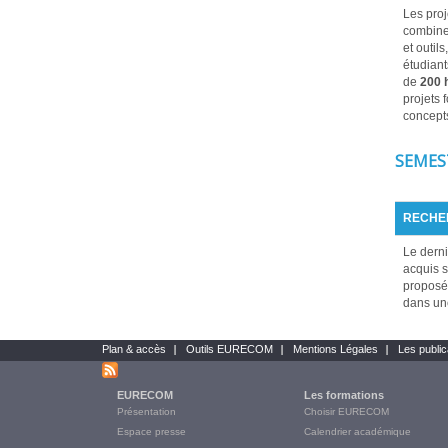
Les proj
combine
et outil
étudiant
de
200 
projets 
concepts
SEMEST
RECHER
Le derni
acquis s
proposée
dans une
Plan & accès
Outils EURECOM
Mentions Légales
Les public
Bottom
links
EURECOM
Les formations
Main
Présentation
Choisir EURECOM
Menu
Espace presse
Calendrier académique