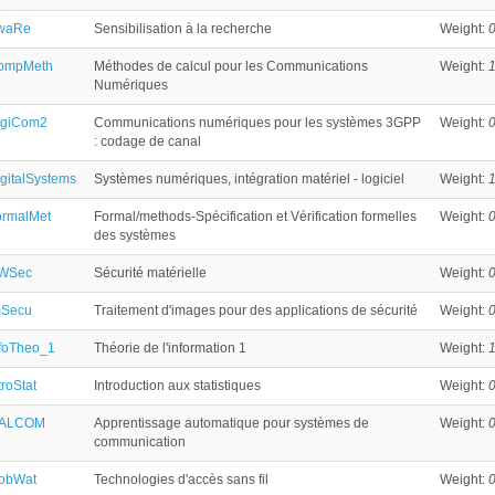
waRe
Sensibilisation à la recherche
Weight:
0
ompMeth
Méthodes de calcul pour les Communications
Weight:
1
Numériques
igiCom2
Communications numériques pour les systèmes 3GPP
Weight:
0
: codage de canal
gitalSystems
Systèmes numériques, intégration matériel - logiciel
Weight:
1
ormalMet
Formal/methods-Spécification et Vérification formelles
Weight:
0
des systèmes
WSec
Sécurité matérielle
Weight:
0
mSecu
Traitement d'images pour des applications de sécurité
Weight:
0
foTheo_1
Théorie de l'information 1
Weight:
1
troStat
Introduction aux statistiques
Weight:
0
ALCOM
Apprentissage automatique pour systèmes de
Weight:
0
communication
obWat
Technologies d'accès sans fil
Weight:
0