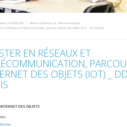
mations à EURECOM
Master en Réseaux et Télécommunication
r en Réseaux et Télécommunication, parcours Internet des Objets (IoT) _ DD 18 mois
STER EN RÉSEAUX ET
LÉCOMMUNICATION, PARCOU
ERNET DES OBJETS (IOT) _ D
IS
INTERNET DES OBJETS
ble
Jérome