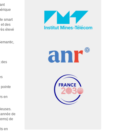
ant
mérique
 le smart
s et des
rès élevé
Semantic,
t des
es
 pointe
rs en
gieuses.
e année de
stems) de
ts en