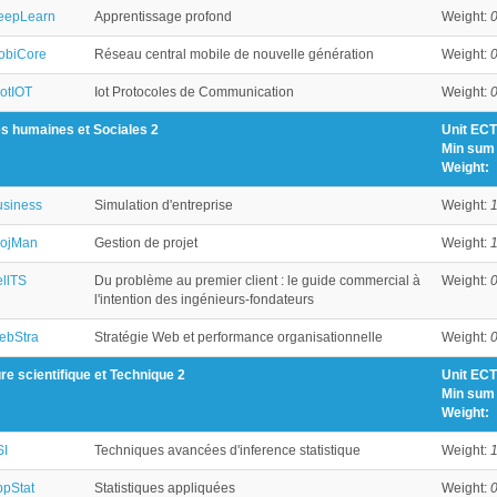
eepLearn
Apprentissage profond
Weight:
0
obiCore
Réseau central mobile de nouvelle génération
Weight:
0
otIOT
Iot Protocoles de Communication
Weight:
0
s humaines et Sociales 2
Unit ECT
Min sum 
Weight:
siness
Simulation d'entreprise
Weight:
1
rojMan
Gestion de projet
Weight:
1
llTS
Du problème au premier client : le guide commercial à
Weight:
0
l'intention des ingénieurs-fondateurs
ebStra
Stratégie Web et performance organisationnelle
Weight:
0
re scientifique et Technique 2
Unit ECT
Min sum 
Weight:
SI
Techniques avancées d'inference statistique
Weight:
1
pStat
Statistiques appliquées
Weight:
0