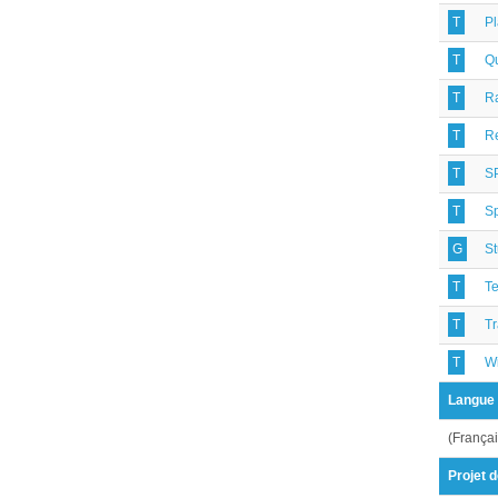
T
P
T
Q
T
R
T
R
T
S
T
S
G
S
T
Te
T
Tr
T
W
Langue
(Françai
Projet 