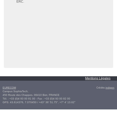
ERC.
Mentions Légales
EURECOM
Crédits
indigen
Campus SophiaTech,
450 Route des Chappes,
06410
Biot
,
FRANCE
Tél. :
+33 (0)4 93 00 81 00
- Fax : +33 (0)4 93 00 82 00
GPS:
43.614376
,
7.070450‎
/
+43° 36' 51.75", +7° 4' 13.62"