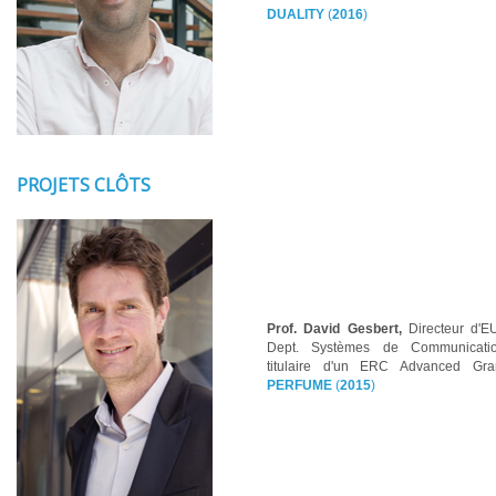
DUALITY
(
2016
)
PROJETS CLÔTS
Prof. David Gesbert,
Directeur d'
Dept. Systèmes de Communicatio
titulaire d'un ERC Advanced Gra
PERFUME
(
2015
)