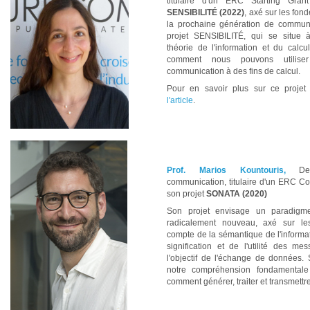
titulaire d'un ERC Starting Gra
SENSIBILITÉ (2022)
, axé sur les fo
la prochaine génération de communic
projet SENSIBILITÉ, qui se situe à 
théorie de l'information et du calc
comment nous pouvons utilise
communication à des fins de calcul.
Pour en savoir plus sur ce projet
l'article
.
Prof. Marios Kountouris,
Dep
communication, titulaire d'un ERC Co
son projet
SONATA (2020)
Son projet envisage un paradigm
radicalement nouveau, axé sur les 
compte de la sémantique de l'informati
signification et de l'utilité des m
l'objectif de l'échange de données.
notre compréhension fondamental
comment générer, traiter et transmett