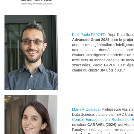
Prof. Paolo PAPOTTI
, Dept. Data Scien
Advanced Grant 2025
pour le
proje
une nouvelle génération d'intelligence
aux bases de données relationnelles
évoluer l'intelligence artificielle d'
texte vers un monde capable de rais
structurées. Paolo PAPOTTI est égal
chaire du cluster 3IA Côte d'Azur.
Maria A. Zuluaga
, Professeure Assist
Data Science, titulaire d'un ERC
Conso
Conseil Européen de la Recherche (
novateur
CARAVEL (2024)
, qui vise 
l’analyse des images neurovasculaire