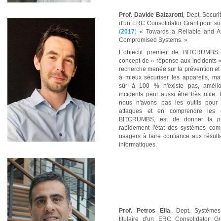
Prof. Davide Balzarotti
, Dept. Sécuri
d'un ERC Consolidator Grant pour so
(
2017
)
« Towards a Reliable and Au
Compromised Systems. »
L'objectif premier de BITCRUMBS
concept de « réponse aux incidents ».
recherche menée sur la prévention et 
à mieux sécuriser les appareils, ma
sûr à 100 % n'existe pas, améli
incidents peut aussi être très utile
nous n'avons pas les outils pour 
attaques et en comprendre les 
BITCRUMBS, est de donner la poss
rapidement l'état des systèmes comp
usagers à faire confiance aux résulta
informatiques.
Prof. Petros Elia
, Dept. Système
titulaire d'un ERC Consolidator G