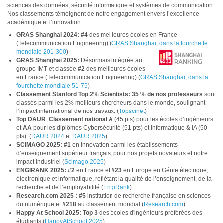
sciences des données, sécurité informatique et systèmes de communication.
Nos classements témoignent de notre engagement envers l’excellence
académique et l’innovation :
GRAS Shanghai 2024: #4
des meilleures écoles en France
(Telecommunication Engineering) (
GRAS Shanghai, dans la fourchette
mondiale 201-300
)
GRAS Shanghai 2025:
Désormais intégrée au
groupe IMT et classée
#2
des meilleures écoles
en France (Telecommunication Engineering) (
GRAS Shanghai, dans la
fourchette mondiale 51-75
)
Classement Stanford Top 2% Scientists
:
35 % de nos professeurs
sont
classés parmi les 2% meilleurs chercheurs dans le monde, soulignant
l’impact international de nos travaux. (
Topscinet
)
Top DAUR
:
Classement national A
(45 pts) pour les écoles d’ingénieurs
et
AA
pour les diplômes Cybersécurité (51 pts) et Informatique & IA (50
pts). (
DAUR 2024
et
DAUR 2025
)
SCIMAGO 2025: #1
en Innovation parmi les établissements
d’enseignement supérieur français, pour nos projets novateurs et notre
impact industriel (
Scimago 2025
)
ENGIRANK 2025:
#2
en France et
#23
en Europe en Génie électrique,
électronique et informatique, reflétant la qualité de l’enseignement, de la
recherche et de l’employabilité (
EngiRank
).
Research.com 2025 : #5
institution de recherche française en sciences
du numérique et
#218
au classement mondial (
Research.com
)
Happy At School 2025: Top 3
des écoles d'ingénieurs préférées des
étudiants (
HappyAtSchool 2025
)