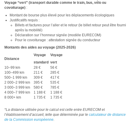
Voyage “vert” (transport durable comme le train, bus, vélo ou
covoiturage)
:
Montant de bourse plus élevé pour les déplacements écologiques
Justificatifs requis :
Billets et factures pour l’aller et le retour (le billet retour peut être fourni
après la mobilité)
Déclaration sur l’honneur signée (modèle EURECOM)
Pour le covoiturage : attestation signée du conducteur
Montants des aides au voyage (2025-2026)
Voyage
Voyage
Distance
standard
vert
10–99 km
28 €
56 €
100–499 km
211 €
285 €
500–1 999 km
309 €
417 €
2 000–2 999 km
395 €
535 €
3 000–3 999 km
580 €
785 €
4 000–7 999 km
1 188 €
1 188 €
8 000+ km
1 735 €
1 735 €
*La distance utilisée pour le calcul est celle entre EURECOM et
l’établissement d’accueil, telle que déterminée par le
calculateur de distance
de la Commission européenne
.