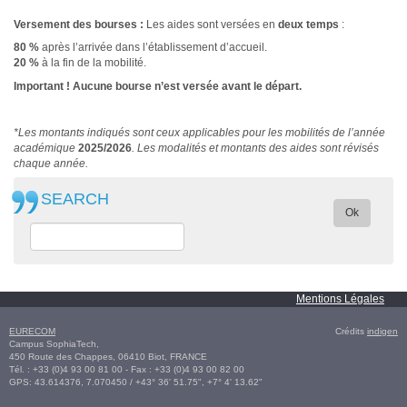
Versement des bourses :
Les aides sont versées en
deux temps
:
80 %
après l’arrivée dans l’établissement d’accueil.
20 %
à la fin de la mobilité.
Important ! Aucune bourse n’est versée avant le départ.
*Les montants indiqués sont ceux applicables pour les mobilités de l’année
académique
2025/2026
. Les modalités et montants des aides sont révisés
chaque année.
SEARCH
Ok
Mentions Légales
EURECOM
Crédits
indigen
Campus SophiaTech,
450 Route des Chappes,
06410
Biot
,
FRANCE
Tél. :
+33 (0)4 93 00 81 00
- Fax : +33 (0)4 93 00 82 00
GPS:
43.614376
,
7.070450‎
/
+43° 36' 51.75", +7° 4' 13.62"