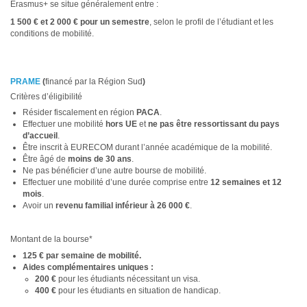
Erasmus+ se situe généralement entre :
1 500 € et 2 000 € pour un semestre
, selon le profil de l’étudiant et les
conditions de mobilité.
PRAME
(
financé par la Région Sud
)
Critères d’éligibilité
Résider fiscalement en région
PACA
.
Effectuer une mobilité
hors UE
et
ne pas être ressortissant du pays
d’accueil
.
Être inscrit à EURECOM durant l’année académique de la mobilité.
Être âgé de
moins de 30 ans
.
Ne pas bénéficier d’une autre bourse de mobilité.
Effectuer une mobilité d’une durée comprise entre
12 semaines et 12
mois
.
Avoir un
revenu familial inférieur à 26 000 €
.
Montant de la bourse*
125 € par semaine de mobilité.
Aides complémentaires uniques :
200 €
pour les étudiants nécessitant un visa.
400 €
pour les étudiants en situation de handicap.