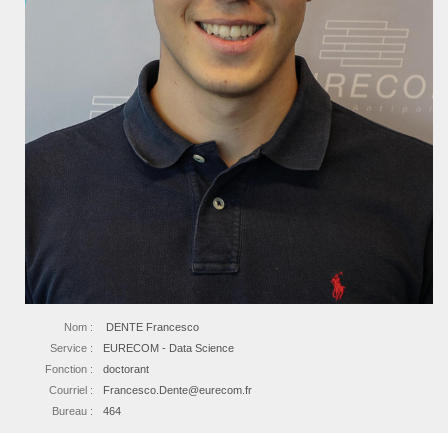
Nom :
DENTE Francesco
Service :
EURECOM - Data Science
Fonction :
doctorant
Courriel :
Francesco.Dente@eurecom.fr
Bureau :
464