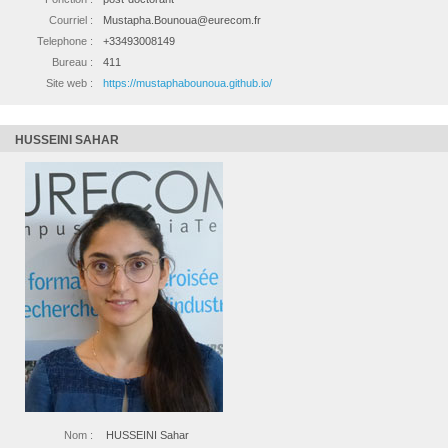
Courriel :
Mustapha.Bounoua@eurecom.fr
Telephone :
+33493008149
Bureau :
411
Site web :
https://mustaphabounoua.github.io/
HUSSEINI SAHAR
Nom :
HUSSEINI Sahar