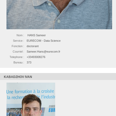
Nom :
HANS Sameer
Service :
EURECOM - Data Science
Fonction :
doctorant
Courriel :
Sameer.Hans@eurecom.fr
Telephone :
+33493008276
Bureau :
373
KABADZHOV IVAN