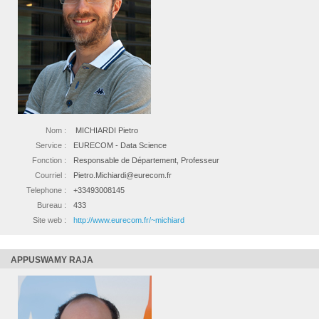
Nom :
MICHIARDI Pietro
Service :
EURECOM - Data Science
Fonction :
Responsable de Département, Professeur
Courriel :
Pietro.Michiardi@eurecom.fr
Telephone :
+33493008145
Bureau :
433
Site web :
http://www.eurecom.fr/~michiard
APPUSWAMY RAJA