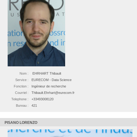
Nom :
EHRHART Thibault
Service :
EURECOM - Data Science
Fonction :
Ingénieur de recherche
Courriel :
Thibault.Ehrhart@eurecom.fr
Telephone :
+33493008120
Bureau :
421
PISANO LORENZO