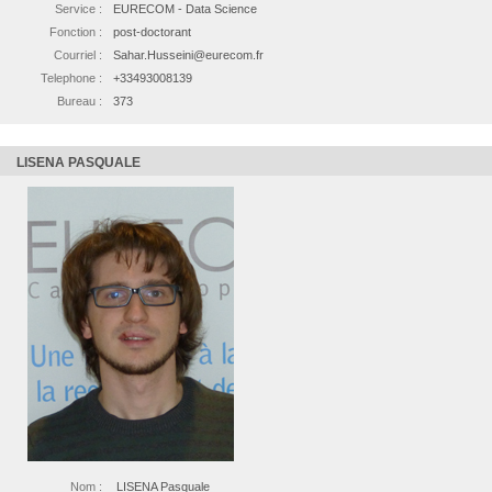
Service :
EURECOM - Data Science
Fonction :
post-doctorant
Courriel :
Sahar.Husseini@eurecom.fr
Telephone :
+33493008139
Bureau :
373
LISENA PASQUALE
Nom :
LISENA Pasquale