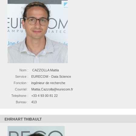
Nom :
CAZZOLLA Mattia
Service :
EURECOM - Data Science
Fonction :
ingénieur de recherche
Courriel :
Mattia.Cazzolla@eurecom.fr
Telephone :
+33 4 93 00 81 22
Bureau :
413
EHRHART THIBAULT