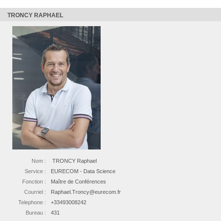
TRONCY RAPHAEL
Nom :
TRONCY Raphael
Service :
EURECOM - Data Science
Fonction :
Maître de Conférences
Courriel :
Raphael.Troncy@eurecom.fr
Telephone :
+33493008242
Bureau :
431