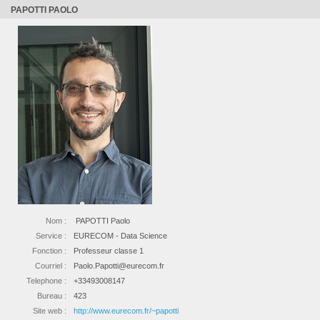
PAPOTTI PAOLO
Nom :
PAPOTTI Paolo
Service :
EURECOM - Data Science
Fonction :
Professeur classe 1
Courriel :
Paolo.Papotti@eurecom.fr
Telephone :
+33493008147
Bureau :
423
Site web :
http://www.eurecom.fr/~papotti