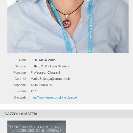
Nom :
ZULUAGA Maria
Service :
EURECOM - Data Science
Fonction :
Professeur Classe 2
Courriel :
Maria.Zuluaga@eurecom.fr
Telephone :
+33493008125
Bureau :
427
Site web :
http://www.eurecom.fr/~zuluaga/
CAZZOLLA MATTIA