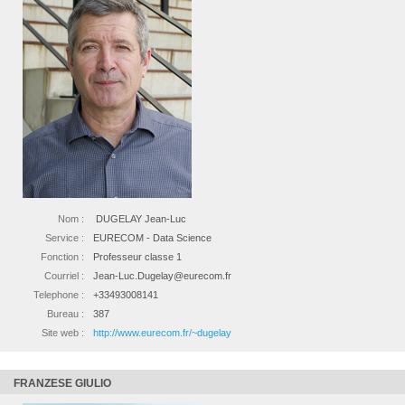
Nom :
DUGELAY Jean-Luc
Service :
EURECOM - Data Science
Fonction :
Professeur classe 1
Courriel :
Jean-Luc.Dugelay@eurecom.fr
Telephone :
+33493008141
Bureau :
387
Site web :
http://www.eurecom.fr/~dugelay
FRANZESE GIULIO