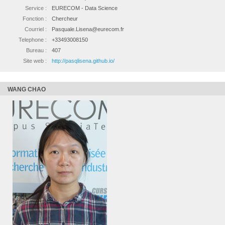
Service :
EURECOM - Data Science
Fonction :
Chercheur
Courriel :
Pasquale.Lisena@eurecom.fr
Telephone :
+33493008150
Bureau :
407
Site web :
http://pasqlisena.github.io/
WANG CHAO