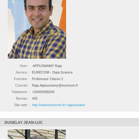
Nom :
APPUSWAMY Raja
Service :
EURECOM - Data Science
Fonction :
Professeur Classe 2
Courriel :
Raja.Appuswamy@eurecom.fr
Telephone :
+33493008269
Bureau :
425
Site web :
http://www.eurecom.fr/~appuswam/
DUGELAY JEAN-LUC