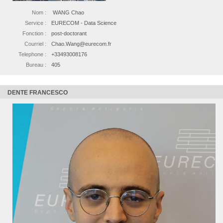
Nom :
WANG Chao
Service :
EURECOM - Data Science
Fonction :
post-doctorant
Courriel :
Chao.Wang@eurecom.fr
Telephone :
+33493008176
Bureau :
405
DENTE FRANCESCO