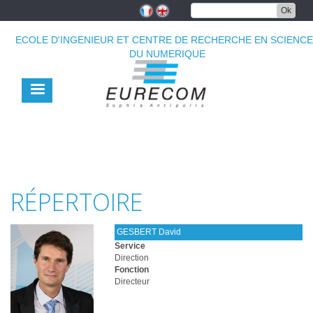
Aller
Ok
au
contenu
ECOLE D'INGENIEUR ET CENTRE DE RECHERCHE EN SCIENC
principal
DU NUMERIQUE
RÉPERTOIRE
GESBERT David
Service
Direction
Fonction
Directeur