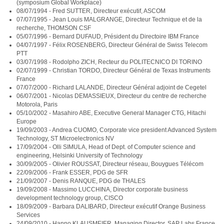
(symposium Global Workplace)
08/07/1994 - Fred SUTTER, Directeur exécutif, ASCOM
07/07/1995 - Jean Louis MALGRANGE, Directeur Technique et de la
recherche, THOMSON CSF
05/07/1996 - Bernard DUFAUD, Président du Directoire IBM France
04/07/1997 - Félix ROSENBERG, Directeur Général de Swiss Telecom
PTT
03/07/1998 - Rodolpho ZICH, Recteur du POLITECNICO DI TORINO
02/07/1999 - Christian TORDO, Directeur Général de Texas Instruments
France
07/07/2000 - Richard LALANDE, Directeur Général adjoint de Cegetel
06/07/2001 - Nicolas DEMASSIEUX, Directeur du centre de recherche
Motorola, Paris
05/10/2002 - Masahiro ABE, Executive General Manager CTG, Hitachi
Europe
19/09/2003 - Andrea CUOMO, Corporate vice president Advanced System
Technology, ST Microelectronics NV
17/09/2004 - Olli SIMULA, Head of Dept. of Computer science and
engineering, Helsinki University of Technology
30/09/2005 - Olivier ROUSSAT, Directeur réseau, Bouygues Télécom
22/09/2006 - Frank ESSER, PDG de SFR
21/09/2007 - Denis RANQUE, PDG de THALES
19/09/2008 - Massimo LUCCHINA, Director corporate business
development technology group, CISCO
18/09/2009 - Barbara DALIBARD, Directeur exécutif Orange Business
Services
24/09/2010 - Hanno KLAUSMEIER, Managing Director, SAP Labs France