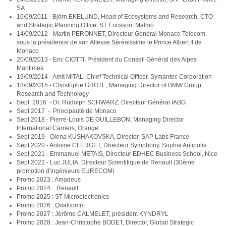
SA
16/09/2011 - Björn EKELUND, Head of Ecosystems and Research, CTO
and Strategic Planning Office, ST Ericsson, Malmö.
14/09/2012 - Martin PERONNET, Directeur Général Monaco Telecom,
sous la présidence de son Altesse Sérénissime le Prince Albert II de
Monaco
20/09/2013 - Eric CIOTTI, Président du Conseil Général des Alpes
Maritimes
19/09/2014 - Amit MITAL, Chief Technical Officer, Symantec Corporation
18/09/2015 - Christophe GROTE, Managing Director of BMW Group
Research and Technology
Sept 2016 - Dr. Rudolph SCHWARZ, Directeur Général IABG
Sept 2017 - Principauté de Monaco
Sept 2018 - Pierre-Louis DE GUILLEBON, Managing Director
International Carriers, Orange
Sept 2019 - Olena KUSHAKOVSKA, Director, SAP Labs France
Sept 2020 - Antoine CLERGET, Directeur Symphony, Sophia Antipolis
Sept 2021 - Emmanuel METAIS, Directeur EDHEC Business School, Nice
Sept 2022 - Luc JULIA, Directeur Scientifique de Renault (30ème
promotion d'ingénieurs EURECOM)
Promo 2023 : Amadeus
Promo 2024 : Renault
Promo 2025 : ST Microelectronics
Promo 2026 : Qualcomm
Promo 2027 : Jérôme CALMELET, président KYNDRYL
Promo 2028 : Jean-Christophe BODET, Director, Global Strategic