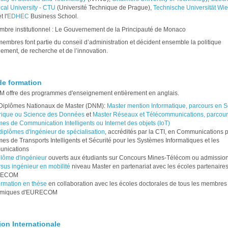
cal University - CTU
(Université Technique de Prague),
Technische Universität Wie
t l'
EDHEC
Business School.
bre institutionnel : Le Gouvernement de la Principauté de Monaco
membres font partie du conseil d’administration et décident ensemble la politique
ement, de recherche et de l’innovation.
 de formation
offre des programmes d'enseignement entièrement en anglais.
Diplômes Nationaux de Master (DNM):
Master mention Informatique, parcours en S
ique ou Science des Données
et
Master Réseaux et Télécommunications, parcour
es de Communication Intelligents ou Internet des objets (IoT)
iplômes d'ingénieur de spécialisation
, accrédités par la CTI, en Communications p
es de Transports Intelligents et Sécurité pour les Systèmes Informatiques et les
nications
lôme d'ingénieur
ouverts aux étudiants sur Concours Mines-Télécom ou admission s
sus ingénieur en mobilité
niveau Master en partenariat avec les écoles partenaire
RECOM
rmation en thèse
en collaboration avec les écoles doctorales de tous les membres
miques d'EURECOM
on Internationale