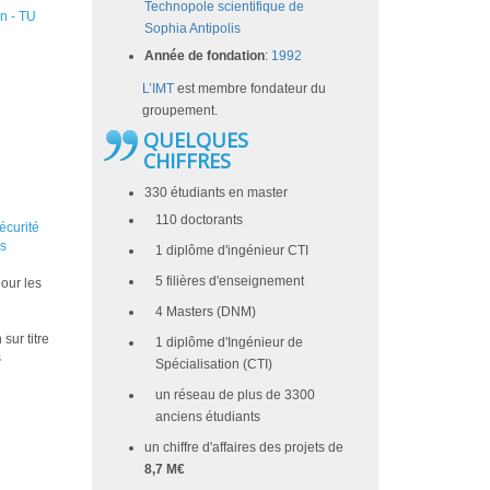
Technopole scientifique de
n - TU
Sophia Antipolis
Année de fondation
:
1992
L’IM
T
est membre fondateur du
groupement.
QUELQUES
CHIFFRES
330 étudiants en master
110 doctorants
écurité
s
1 diplôme d'ingénieur CTI
5 filières d'enseignement
our les
4 Masters (DNM)
ur titre
1 diplôme d'Ingénieur de
s
Spécialisation (CTI)
un réseau de plus de 3300
anciens étudiants
un chiffre d'affaires des projets de
8,7 M€