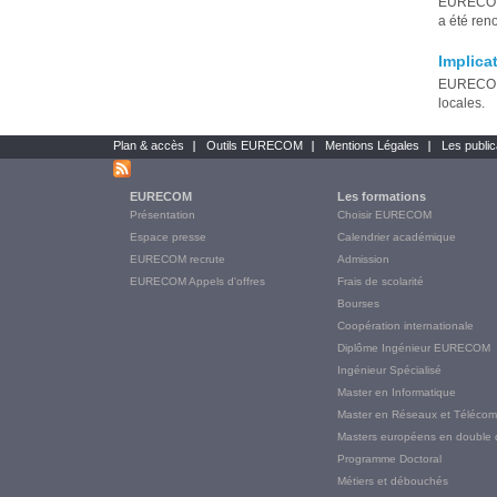
EURECOM 
a été ren
Implica
EURECOM 
locales.
Plan & accès
Outils EURECOM
Mentions Légales
Les public
Bottom
links
EURECOM
Les formations
Main
Présentation
Choisir EURECOM
Menu
Espace presse
Calendrier académique
Final
EURECOM recrute
Admission
EURECOM Appels d'offres
Frais de scolarité
Bourses
Coopération internationale
Diplôme Ingénieur EURECOM
Ingénieur Spécialisé
Master en Informatique
Master en Réseaux et Télécom
Masters européens en double 
Programme Doctoral
Métiers et débouchés