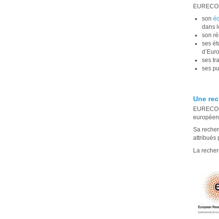
EURECOM 
son
éq
dans l
son ré
ses ét
d’Euro
ses tr
ses pu
Une rec
EURECOM
européen 
Sa recher
attribués
La recher