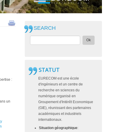
SEARCH
Ok
STATUT
EURECOM est une école
ertise :
d'ingénieurs et un centre de
recherche en sciences du
numérique organisé en
dans un
Groupement d'Intérêt Economique
(GIE), réunissant des partenaires
académiques et industriels
internationaux.
ty
n
Situation géographique
:
h