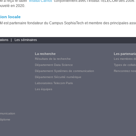
a reçu le label
"Institut Carnot"
conjointement avec l'Institut TELECOM dès 2006. 
ouvelé en 2020.
tion locale
est partenaire fondateur du Campus SophiaTech et membre des principales asso
ations
Les séminaires
La recherche
Les partenari
Résultats de la recherche
Les membres 
Département Data Science
Types de collab
Département Systèmes de communication
Rencontrez nos
Département Sécurité numérique
Laboratoires Telecom Paris
Les équipes
munication
diplome