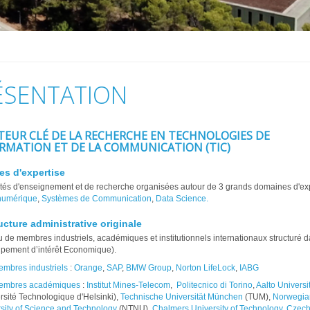
ÉSENTATION
TEUR CLÉ DE LA RECHERCHE EN TECHNOLOGIES DE
ORMATION ET DE LA COMMUNICATION (TIC)
s d'expertise
ités d'enseignement et de recherche organisées autour de 3 grands domaines d'exp
numérique
,
Systèmes de Communication
,
Data Science.
ucture administrative originale
 de membres industriels, académiques et institutionnels internationaux structuré 
pement d’intérêt Economique).
mbres industriels
:
Orange
,
SAP
,
BMW Group
,
Norton LifeLock
,
IABG
embres académiques
:
Institut Mines-Telecom
,
Politecnico di Torino
,
Aalto Universi
rsité Technologique d'Helsinki),
Technische Universität München
(TUM),
Norwegia
sity of Science and Technology
(NTNU),
Chalmers University of Technology
,
Czec