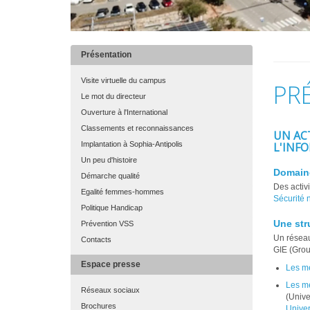
Présentation
MAIN
MENU
Visite virtuelle du campus
PR
FINAL
Le mot du directeur
Ouverture à l'International
Classements et reconnaissances
UN AC
Implantation à Sophia-Antipolis
L'INF
Un peu d'histoire
Domaine
Démarche qualité
Des activ
Egalité femmes-hommes
Sécurité 
Politique Handicap
Une str
Prévention VSS
Un réseau
Contacts
GIE (Grou
Espace presse
Les me
Les m
Réseaux sociaux
(Unive
Brochures
Univer