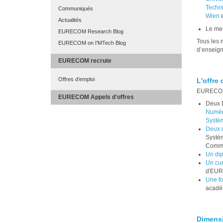
Techni
Communiqués
Wien
e
Actualités
Le mem
EURECOM Research Blog
Tous les 
EURECOM on I'MTech Blog
d’enseign
EURECOM recrute
Offres d’emploi
L'offre
EURECOM 
EURECOM Appels d'offres
Deux 
Numér
Systèm
Deux d
Systèm
Commu
Un dip
Un cur
d'EU
Une fo
acadé
Dimensi