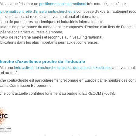
se caractérise par un
positionnement international
très marqué, illustré par:
uipe multiculturelle d'enseignants-chercheurs
composée d'experts hautement rec
eurs spécialités et recrutés au niveau national et international,
seau de partenaires académiques et industriels internationaux,
udiants en provenance du monde entier composés d’environ d'un tiers de Français, 
péens et d'un tiers du reste du monde,
avaux de recherche menés et reconnus au niveau international,
blications dans les plus importants journaux et conférences.
herche d'excellence proche de l'industrie
 a une
forte activité de recherche dans ses domaines d’excellence
au niveau nati
et au-delà.
che contractuelle est particulièrement reconnue en Europe par le nombre des cont
 par la Commission Européenne.
che contractuelle contribue fortement au budget d’EURECOM (>60%).