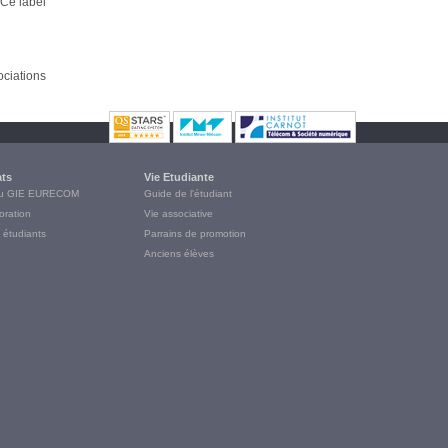
Ce label
ciations
ats
Vie Etudiante
du GIE EURECOM
Guide de l'étudiant
oration
Vie associative
 étudiants
Parrains de promotion
Anciens élèves