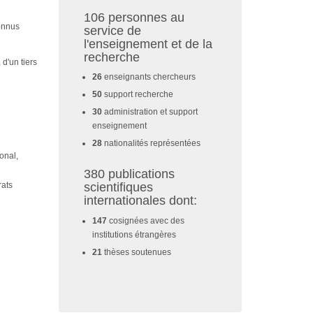
106 personnes au
onnus
service de
l'enseignement et de la
recherche
d'un tiers
26
enseignants chercheurs
50
support recherche
30
administration et support
enseignement
28
nationalités représentées
onal,
380 publications
rats
scientifiques
internationales dont:
147
cosignées avec des
institutions étrangères
21
thèses soutenues