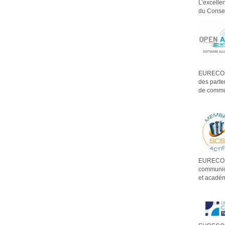
L’excelle
du Consei
EURECOM a
des parte
de commun
EURECOM e
communica
et académ