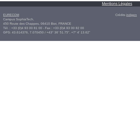
Mentions Légales
EURECOM
Crédits
indigen
Campus SophiaTech,
450 Route des Chappes,
06410
Biot
,
FRANCE
Tél. :
+33 (0)4 93 00 81 00
- Fax : +33 (0)4 93 00 82 00
GPS:
43.614376
,
7.070450‎
/
+43° 36' 51.75", +7° 4' 13.62"