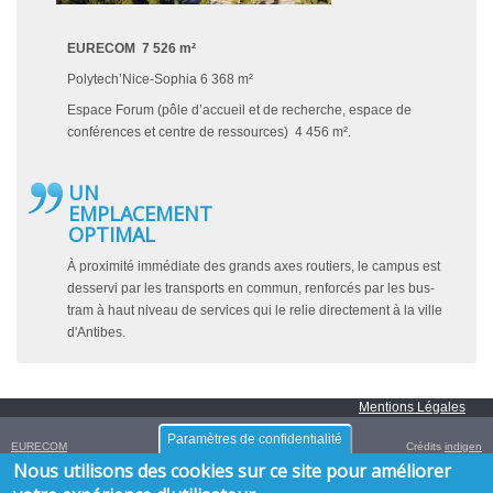
EURECOM 7 526 m²
Polytech’Nice-Sophia 6 368 m²
Espace Forum (pôle d’accueil et de recherche, espace de
conférences et centre de ressources) 4 456 m².
UN
EMPLACEMENT
OPTIMAL
À proximité immédiate des grands axes routiers, le campus est
desservi par les transports en commun, renforcés par les bus-
tram à haut niveau de services qui le relie directement à la ville
d'Antibes.
Mentions Légales
Paramètres de confidentialité
EURECOM
Crédits
indigen
Campus SophiaTech,
Nous utilisons des cookies sur ce site pour améliorer
450 Route des Chappes,
06410
Biot
,
FRANCE
Tél. :
+33 (0)4 93 00 81 00
- Fax : +33 (0)4 93 00 82 00