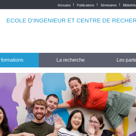
Annuaire
Publications
Séminaires
Biblioth
Top
menu
ECOLE D'INGENIEUR ET CENTRE DE RECHE
 formations
La recherche
Les parte