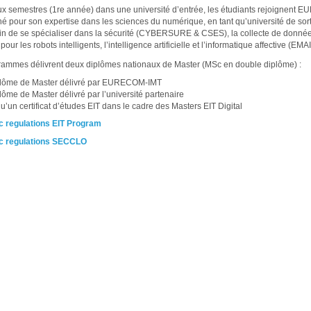
x semestres (1re année) dans une université d’entrée, les étudiants rejoignent 
né pour son expertise dans les sciences du numérique, en tant qu’université de sort
in de se spécialiser dans la sécurité (CYBERSURE & CSES), la collecte de donné
our les robots intelligents, l’intelligence artificielle et l’informatique affective (EM
ammes délivrent deux diplômes nationaux de Master (MSc en double diplôme) :
plôme de Master délivré par EURECOM-IMT
lôme de Master délivré par l’université partenaire
qu’un certificat d’études EIT dans le cadre des Masters EIT Digital
 regulations EIT Program
 regulations SECCLO