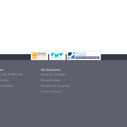
ats
Vie Etudiante
du GIE EURECOM
Guide de l'étudiant
oration
Vie associative
 étudiants
Parrains de promotion
Anciens élèves