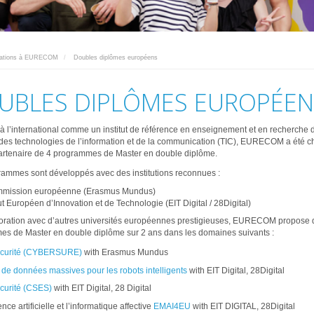
mations à EURECOM
Doubles diplômes européens
UBLES DIPLÔMES EUROPÉEN
 l’international comme un institut de référence en enseignement et en recherche 
es technologies de l’information et de la communication (TIC), EURECOM a été ch
rtenaire de 4 programmes de Master en double diplôme.
ammes sont développés avec des institutions reconnues :
mmission européenne (Erasmus Mundus)
itut Européen d’Innovation et de Technologie (EIT Digital / 28Digital)
oration avec d’autres universités européennes prestigieuses, EURECOM propose 
s de Master en double diplôme sur 2 ans dans les domaines suivants :
curité (CYBERSURE)
with Erasmus Mundus
 de données massives pour les robots intelligents
with EIT Digital, 28Digital
curité (CSES)
with EIT Digital, 28 Digital
gence artificielle et l’informatique affective
EMAI4EU
with EIT DIGITAL, 28Digital