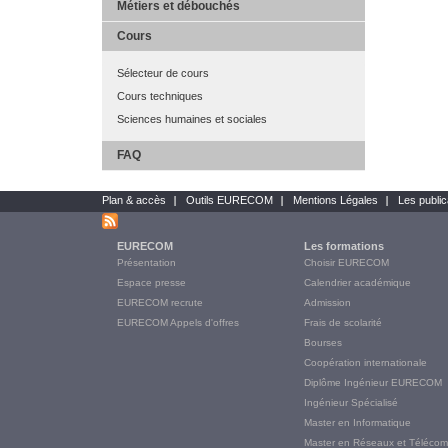
Métiers et débouchés
Cours
Sélecteur de cours
Cours techniques
Sciences humaines et sociales
FAQ
Plan & accès
Outils EURECOM
Mentions Légales
Les public
Bottom
links
EURECOM
Les formations
Main
Présentation
Choisir EURECOM
Menu
Espace presse
Calendrier académique
Final
EURECOM recrute
Admission
EURECOM Appels d'offres
Frais de scolarité
Bourses
Coopération internationale
Diplôme Ingénieur EURECOM
Ingénieur Spécialisé
Master en Informatique
Master en Réseaux et Télécom