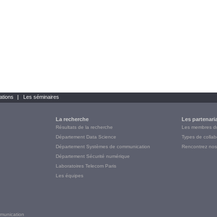
ations
Les séminaires
La recherche
Les partenari
Résultats de la recherche
Les membres 
Département Data Science
Types de collab
Département Systèmes de communication
Rencontrez nos
Département Sécurité numérique
Laboratoires Telecom Paris
Les équipes
munication