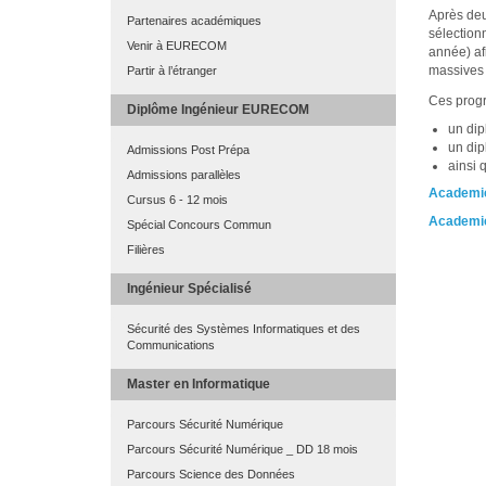
Après deu
Partenaires académiques
sélection
Venir à EURECOM
année) af
massives p
Partir à l’étranger
Ces progr
Diplôme Ingénieur EURECOM
un di
un dip
Admissions Post Prépa
ainsi 
Admissions parallèles
Academic
Cursus 6 - 12 mois
Academic
Spécial Concours Commun
Filières
Ingénieur Spécialisé
Sécurité des Systèmes Informatiques et des
Communications
Master en Informatique
Parcours Sécurité Numérique
Parcours Sécurité Numérique _ DD 18 mois
Parcours Science des Données