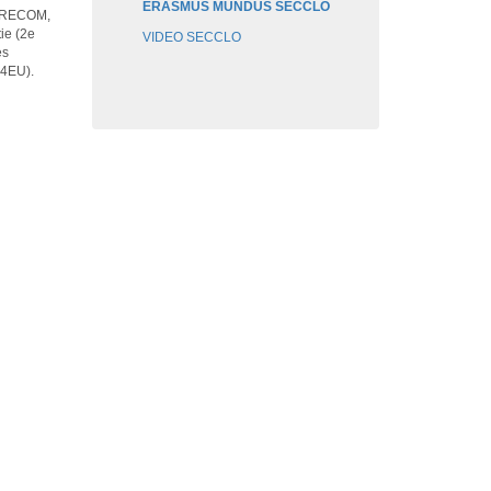
ERASMUS MUNDUS SECCLO
EURECOM,
ie (2e
VIDEO SECCLO
es
AI4EU).