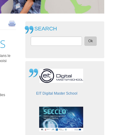
SEARCH
S
Ok
dans le
oisi
EIT Digital Master School
des