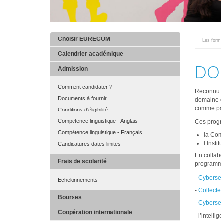
Choisir EURECOM
Les for
MAIN
MENU
Calendrier académique
FINAL
DO
Admission
Comment candidater ?
Reconnu à
Documents à fournir
domaine d
comme pa
Conditions d'éligibilité
Compétence linguistique - Anglais
Ces progr
Compétence linguistique - Français
la Co
l’Inst
Candidatures dates limites
En collab
Frais de scolarité
programme
-
Cyberse
Echelonnements
-
Collecte
Bourses
-
Cyberse
Coopération internationale
- l’intelli