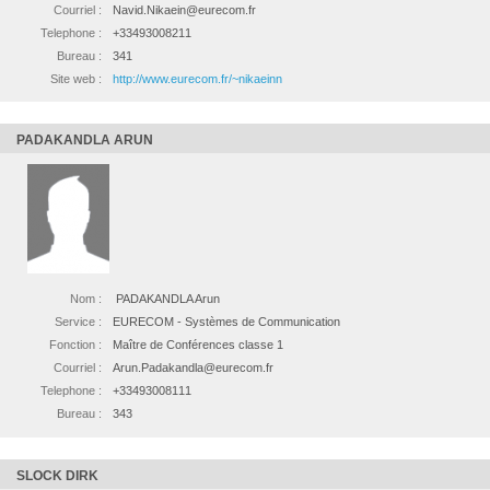
Courriel :
Navid.Nikaein@eurecom.fr
Telephone :
+33493008211
Bureau :
341
Site web :
http://www.eurecom.fr/~nikaeinn
PADAKANDLA ARUN
Nom :
PADAKANDLA Arun
Service :
EURECOM - Systèmes de Communication
Fonction :
Maître de Conférences classe 1
Courriel :
Arun.Padakandla@eurecom.fr
Telephone :
+33493008111
Bureau :
343
SLOCK DIRK