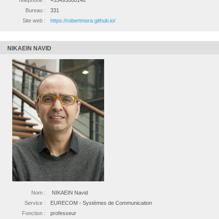
Telephone :
+33493008148
Bureau :
331
Site web :
https://robertmora.github.io/
NIKAEIN NAVID
Nom :
NIKAEIN Navid
Service :
EURECOM - Systèmes de Communication
Fonction :
professeur