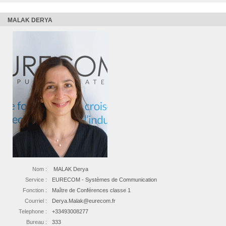
MALAK DERYA
Nom :
MALAK Derya
Service :
EURECOM - Systèmes de Communication
Fonction :
Maître de Conférences classe 1
Courriel :
Derya.Malak@eurecom.fr
Telephone :
+33493008277
Bureau :
333