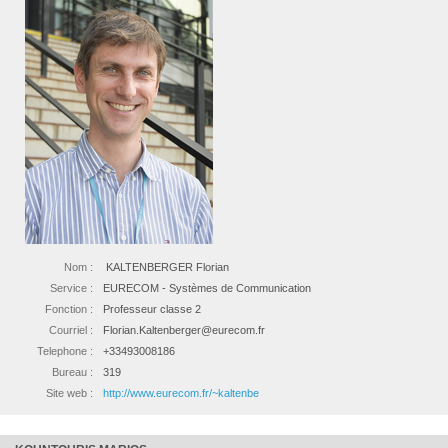
Nom :
KALTENBERGER Florian
Service :
EURECOM - Systèmes de Communication
Fonction :
Professeur classe 2
Courriel :
Florian.Kaltenberger@eurecom.fr
Telephone :
+33493008186
Bureau :
319
Site web :
http://www.eurecom.fr/~kaltenbe