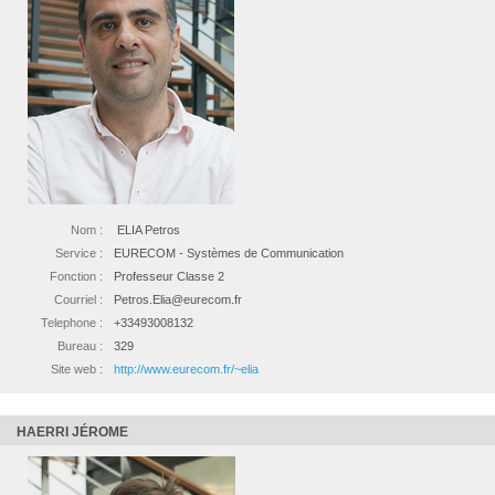
Nom :
ELIA Petros
Service :
EURECOM - Systèmes de Communication
Fonction :
Professeur Classe 2
Courriel :
Petros.Elia@eurecom.fr
Telephone :
+33493008132
Bureau :
329
Site web :
http://www.eurecom.fr/~elia
HAERRI JÉROME