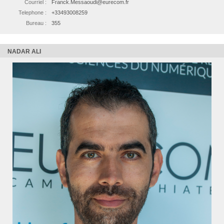
Courriel :
Franck.Messaoudi@eurecom.fr
Telephone :
+33493008259
Bureau :
355
NADAR ALI