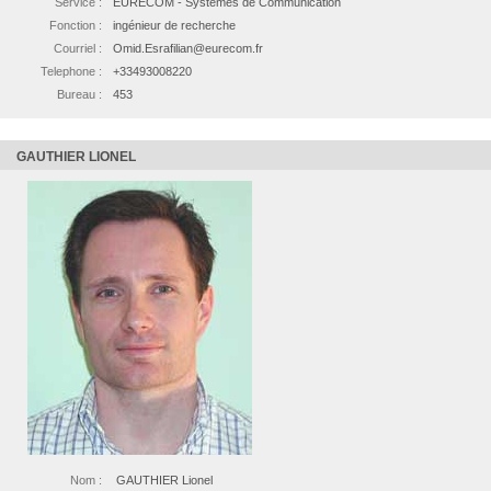
Service :
EURECOM - Systèmes de Communication
Fonction :
ingénieur de recherche
Courriel :
Omid.Esrafilian@eurecom.fr
Telephone :
+33493008220
Bureau :
453
GAUTHIER LIONEL
Nom :
GAUTHIER Lionel