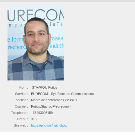
Nom :
STAVROU Fotios
Service :
EURECOM - Systèmes de Communication
Fonction :
Maître de conférences classe 1
Courriel :
Fotios.Stavrou@eurecom.fr
Telephone :
+33493008159
Bureau :
315
Site web :
https://photios4.github.io/