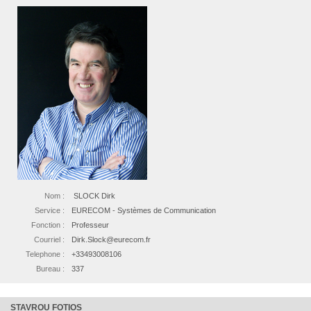
Nom :
SLOCK Dirk
Service :
EURECOM - Systèmes de Communication
Fonction :
Professeur
Courriel :
Dirk.Slock@eurecom.fr
Telephone :
+33493008106
Bureau :
337
STAVROU FOTIOS