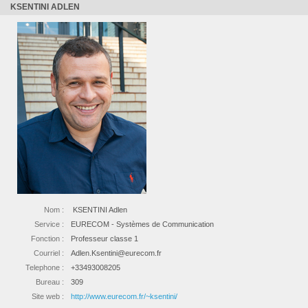
KSENTINI ADLEN
Nom :
KSENTINI Adlen
Service :
EURECOM - Systèmes de Communication
Fonction :
Professeur classe 1
Courriel :
Adlen.Ksentini@eurecom.fr
Telephone :
+33493008205
Bureau :
309
Site web :
http://www.eurecom.fr/~ksentini/