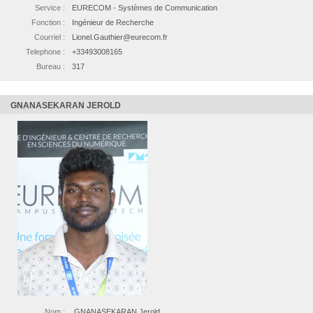
Service :
EURECOM - Systèmes de Communication
Fonction :
Ingénieur de Recherche
Courriel :
Lionel.Gauthier@eurecom.fr
Telephone :
+33493008165
Bureau :
317
GNANASEKARAN JEROLD
Nom :
GNANASEKARAN Jerold