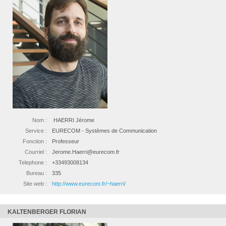
Nom :
HAERRI Jérome
Service :
EURECOM - Systèmes de Communication
Fonction :
Professeur
Courriel :
Jerome.Haerri@eurecom.fr
Telephone :
+33493008134
Bureau :
335
Site web :
http://www.eurecom.fr/~haerri/
KALTENBERGER FLORIAN