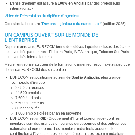
L'enseignement est assuré à
100% en
Anglais
par des professeurs
internationaux.
Video de Présentation du diplôme d'ingénieur
Consulter la brochure "
Deviens ingénieur.e du numérique !
" (édition 2025)
UN CAMPUS OUVERT SUR LE MONDE DE
L'ENTREPRISE
Depuis
trente ans
, EURECOM forme des élèves ingénieurs issus des écoles
et universités partenaires : Télécom Paris, IMT Atlantique, Télécom SudParis
et universités internationales
Mettre l'entreprise au cœur de la formation d'ingénieur est un axe stratégique
choisi par EURECOM dès sa création.
EURECOM est positionné au sein de
Sophia Antipolis
, plus grande
Technopole d'Europe
2 650 entreprises
44 500 emplois
7 500 étudiants
5 500 chercheurs
80 nationalités
1 000 emplois créés par an en moyenne
EURECOM est un
GIE
(Groupement d'Intérêt Economique) dont les
membres sont des grandes universités européennes et des entreprises
nationales et européenne. Les membres industriels apportent leur
contribution à l'évolution des cours en émettant des recommandations