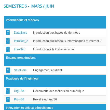
SEMESTRE 6 - MARS / JUIN
Informatique et réseaux
T
DataBase
Introduction aux bases de données
T
IntroNet_2
Introduction aux réseaux informatiques et Internet 2
T
IntroSec
Introduction à la Cybersecurité
Engagement étudiant
G
StudCom
Engagement étudiant
Pratiques de l'ingénieur
T
DigiPro
Découverte des métiers du numérique
T
Proj-S6
Projet étudiant S6
Innovation et enjeux géopolitiques