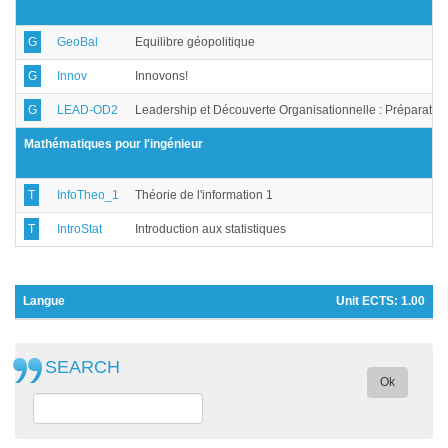
G
GeoBal
Equilibre géopolitique
G
Innov
Innovons!
G
LEAD-OD2
Leadership et Découverte Organisationnelle : Préparatio
Mathématiques pour l'ingénieur
T
InfoTheo_1
Théorie de l'information 1
T
IntroStat
Introduction aux statistiques
Langue
Unit ECTS:
1.00
SEARCH
Ok