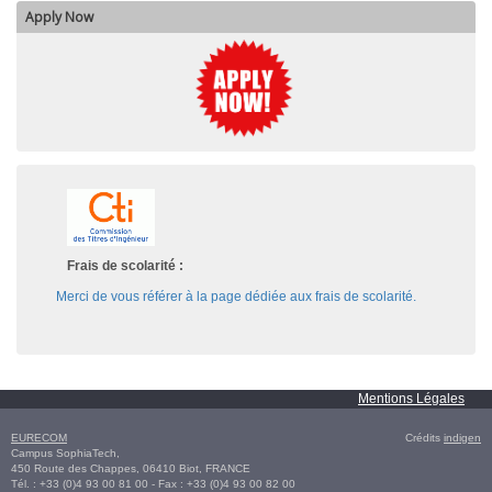
Apply Now
Frais de scolarité :
Merci de vous référer à la page dédiée aux frais de scolarité.
Mentions Légales
EURECOM
Crédits
indigen
Campus SophiaTech,
450 Route des Chappes,
06410
Biot
,
FRANCE
Tél. :
+33 (0)4 93 00 81 00
- Fax : +33 (0)4 93 00 82 00