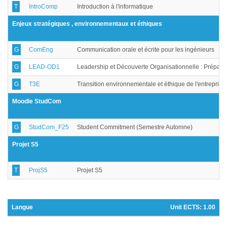
T
IntroComp
Introduction à l'informatique
Enjeux stratégiques , environnementaux et éthiques
G
ComEng
Communication orale et écrite pour les ingénieurs
G
LEAD-OD1
Leadership et Découverte Organisationnelle : Prépar
G
T3E
Transition environnementale et éthique de l'entreprise
Moodle StudCom
G
StudCom_F25
Student Commitment (Semestre Automne)
Projet S5
T
ProjS5
Projet S5
Langue
Unit ECTS:
1.00