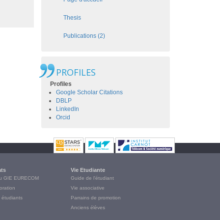
Thesis
Publications (2)
PROFILES
Profiles
Google Scholar Citations
DBLP
LinkedIn
Orcid
ats
Vie Etudiante
du GIE EURECOM
Guide de l'étudiant
oration
Vie associative
 étudiants
Parrains de promotion
Anciens élèves