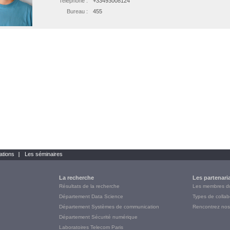
Telephone :
+33493008124
Bureau :
455
ations
Les séminaires
La recherche
Les partenari
Résultats de la recherche
Les membres 
Département Data Science
Types de collab
Département Systèmes de communication
Rencontrez nos
Département Sécurité numérique
Laboratoires Telecom Paris