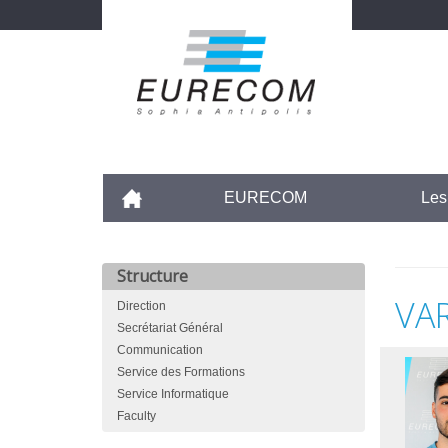
Aller
au
contenu
principal
Accueil
EURECOM
Les
Structure
VA
Direction
Secrétariat Général
Communication
Service des Formations
Service Informatique
Faculty