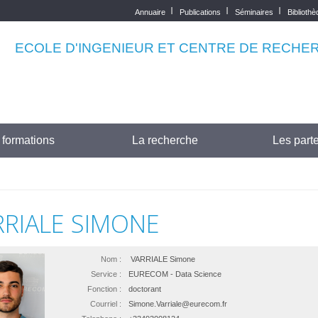
Annuaire
Publications
Séminaires
Biblioth
Top
menu
ECOLE D'INGENIEUR ET CENTRE DE RECHE
 formations
La recherche
Les parte
RRIALE SIMONE
Nom :
VARRIALE Simone
Service :
EURECOM - Data Science
Fonction :
doctorant
Courriel :
Simone.Varriale@eurecom.fr