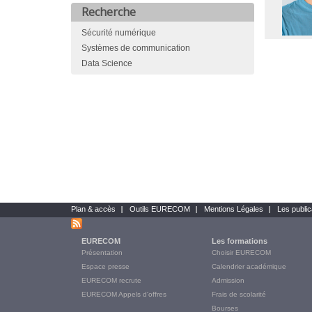
Recherche
Sécurité numérique
Systèmes de communication
Data Science
Plan & accès
Outils EURECOM
Mentions Légales
Les public
Bottom
links
EURECOM
Les formations
Main
Présentation
Choisir EURECOM
Menu
Espace presse
Calendrier académique
Final
EURECOM recrute
Admission
EURECOM Appels d'offres
Frais de scolarité
Bourses