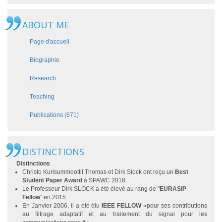
ABOUT ME
Page d'accueil
Biographie
Research
Teaching
Publications (671)
DISTINCTIONS
Distinctions
Christo Kurisummoottil Thomas
et
Dirk Slock
ont reçu un
Best
Student Paper Award
à
SPAWC 2018
.
Le Professeur Dirk SLOCK a été élevé au rang de "
EURASIP
Fellow
" en 2015
En Janvier 2006, il a été élu
IEEE FELLOW
«pour ses contributions
au filtrage adaptatif et au traitement du signal pour les