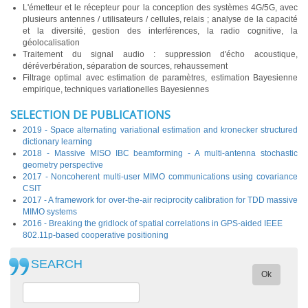
L'émetteur et le récepteur pour la conception des systèmes 4G/5G, avec
plusieurs antennes / utilisateurs / cellules, relais ; analyse de la capacité
et la diversité, gestion des interférences, la radio cognitive, la
géolocalisation
Traitement du signal audio : suppression d'écho acoustique,
déréverbération, séparation de sources, rehaussement
Filtrage optimal avec estimation de paramètres, estimation Bayesienne
empirique, techniques variationelles Bayesiennes
SELECTION DE PUBLICATIONS
2019 - Space alternating variational estimation and kronecker structured
dictionary learning
2018 - Massive MISO IBC beamforming - A multi-antenna stochastic
geometry perspective
2017 - Noncoherent multi-user MIMO communications using covariance
CSIT
2017 - A framework for over-the-air reciprocity calibration for TDD massive
MIMO systems
2016 - Breaking the gridlock of spatial correlations in GPS-aided IEEE
802.11p-based cooperative positioning
SEARCH
Ok