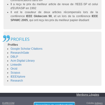
communications sans fil»
Il a reçu le prix du meilleur article de revue de l'IEEE-SP et celui
d'EURASIP en 1992
Il est le coauteur de deux articles récompensés lors de la
conférence
IEEE Globecom 98
, et un lors de la conférence
IEEE
SPAWC
2005
, qui ont reçu les prix du meilleur papier étudiant
PROFILES
Profiles
Google Scholar Citations
ResearchGate
DBLP
Acm Digital Library
LinkedIn
Orcid
Scopus
IEEEXplore
Research
Mentions Légales
EURECOM
Crédits
indigen