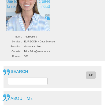
Nom :
ADRA Mira
Service :
EURECOM - Data Science
Fonction :
doctorant cifre
Courriel :
Mira.Adra@eurecom.fr
Bureau :
368
SEARCH
Ok
ABOUT ME