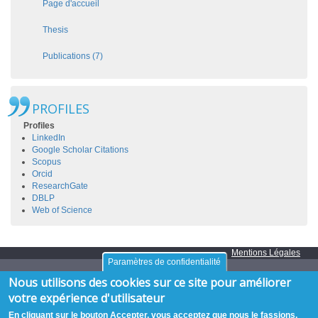
Page d'accueil
Thesis
Publications (7)
PROFILES
Profiles
LinkedIn
Google Scholar Citations
Scopus
Orcid
ResearchGate
DBLP
Web of Science
Mentions Légales
Paramètres de confidentialité
EURECOM
Crédits
indigen
Nous utilisons des cookies sur ce site pour améliorer
Campus SophiaTech,
votre expérience d'utilisateur
450 Route des Chappes,
06410
Biot
,
FRANCE
Tél. :
+33 (0)4 93 00 81 00
- Fax : +33 (0)4 93 00 82 00
En cliquant sur le bouton Accepter, vous acceptez que nous le fassions.
GPS:
43.614376
,
7.070450‎
/
+43° 36' 51.75", +7° 4' 13.62"