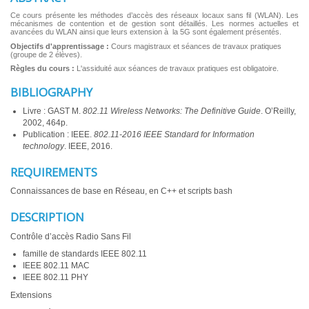
Ce cours présente les méthodes d’accès des réseaux locaux sans fil (WLAN). Les
mécanismes de contention et de gestion sont détaillés. Les normes actuelles et
avancées du WLAN ainsi que leurs extension à la 5G sont également présentés.
Objectifs d'apprentissage :
Cours magistraux et séances de travaux pratiques
(groupe de 2 élèves).
Règles du cours :
L'assiduité aux séances de travaux pratiques est obligatoire.
BIBLIOGRAPHY
Livre : GAST M.
802.11 Wireless Networks: The Definitive Guide
. O’Reilly,
2002, 464p.
Publication : IEEE.
802.11-2016 IEEE Standard for Information
technology
. IEEE, 2016.
REQUIREMENTS
Connaissances de base en Réseau, en C++ et scripts bash
DESCRIPTION
Contrôle d’accès Radio Sans Fil
famille de standards IEEE 802.11
IEEE 802.11 MAC
IEEE 802.11 PHY
Extensions