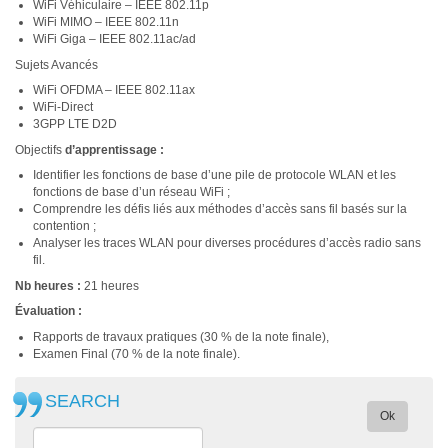
WiFi Véhiculaire – IEEE 802.11p
WiFi MIMO – IEEE 802.11n
WiFi Giga – IEEE 802.11ac/ad
Sujets Avancés
WiFi OFDMA – IEEE 802.11ax
WiFi-Direct
3GPP LTE D2D
Objectifs
d’apprentissage :
Identifier les fonctions de base d’une pile de protocole WLAN et les
fonctions de base d’un réseau WiFi ;
Comprendre les défis liés aux méthodes d’accès sans fil basés sur la
contention ;
Analyser les traces WLAN pour diverses procédures d’accès radio sans
fil.
Nb heures :
21 heures
Évaluation :
Rapports de travaux pratiques (30 % de la note finale),
Examen Final (70 % de la note finale).
SEARCH
Ok