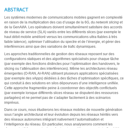
ABSTRACT
Les systèmes modernes de communications mobiles gagnent en complexité
en raison de la multiplication des cas d’usage de la 6G, du
network slicing
et
de la GenAI/IA. Les opérateurs doivent simultanément satisfaire des accords
de niveau de service (SLA) variés entre les différents slices (par exemple le
haut débit mobile amélioré versus les communications ultra-fiables à très
faible latence), optimiser l’utilisation du spectre et de l’énergie, et gérer des
interférences ainsi que des variations de trafic dynamiques.
Les approches traditionnelles de gestion des réseaux reposent sur des
configurations statiques et des algorithmes spécialisés pour chaque tâche
(par exemple des fonctions distinctes pour l’optimisation des handovers, le
slicing ou l’atténuation des interférences). Même les architectures réseau
émergentes (O-RAN, AI-RAN) utilisent plusieurs applications spécialisées
(par exemple des xApps) dédiées à des tâches d’optimisation spécifiques, ce
qui conduit à des solutions en silos dépourvues d’une intelligence unifiée.
Cette approche fragmentée peine à coordonner des objectifs conflictuels
(par exemple lorsque différents slices réseau se disputent des ressources
partagées) et ne permet pas de s’adapter facilement à des scénarios
imprévus.
Dans ce cours, nous étudierons les réseaux mobiles de nouvelle génération
sous l’angle architectural et leur évolution depuis les réseaux hérités vers
des réseaux autonomes intégrant nativement l’automatisation et
l’intelligence du réseau. En particulier, nous analyserons comment les