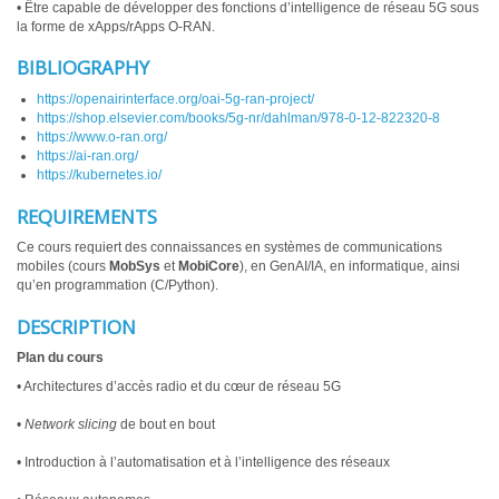
• Être capable de développer des fonctions d’intelligence de réseau 5G sous
la forme de xApps/rApps O-RAN.
BIBLIOGRAPHY
https://openairinterface.org/oai-5g-ran-project/
https://shop.elsevier.com/books/5g-nr/dahlman/978-0-12-822320-8
https://www.o-ran.org/
https://ai-ran.org/
https://kubernetes.io/
REQUIREMENTS
Ce cours requiert des connaissances en systèmes de communications
mobiles (cours
MobSys
et
MobiCore
), en GenAI/IA, en informatique, ainsi
qu’en programmation (C/Python).
DESCRIPTION
Plan du cours
• Architectures d’accès radio et du cœur de réseau 5G
•
Network slicing
de bout en bout
• Introduction à l’automatisation et à l’intelligence des réseaux