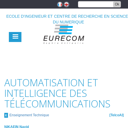
Aller
Ok
au
contenu
ECOLE D'INGENIEUR ET CENTRE DE RECHERCHE EN SCIENC
principal
DU NUMERIQUE
AUTOMATISATION ET
INTELLIGENCE DES
TÉLÉCOMMUNICATIONS
Enseignement Technique
TelcoAI
E
NIKAEIN Navid