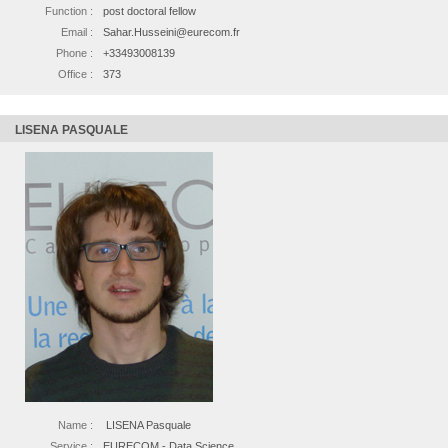
Function :
post doctoral fellow
Email :
Sahar.Husseini@eurecom.fr
Phone :
+33493008139
Office :
373
LISENA PASQUALE
Name :
LISENA Pasquale
Service :
EURECOM - Data Science