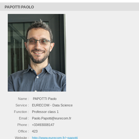
PAPOTTI PAOLO
Name :
PAPOTTI Paolo
Service :
EURECOM - Data Science
Function :
Professor class 1
Email :
Paolo.Papotti@eurecom.fr
Phone :
+33493008147
Office :
423
Website :
http://www.eurecom.fr/~papotti