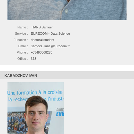
Name :
HANS Sameer
Service :
EURECOM - Data Science
Function :
doctoral student
Email :
Sameer.Hans@eurecom.fr
Phone :
+33493008276
Office :
373
KABADZHOV IVAN