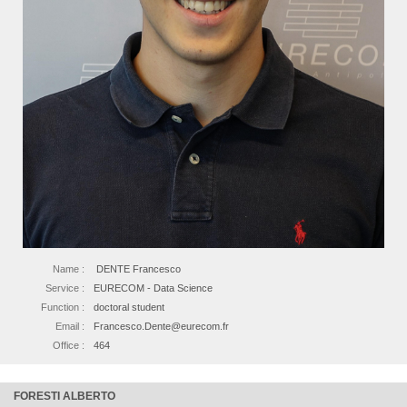
Name :
DENTE Francesco
Service :
EURECOM - Data Science
Function :
doctoral student
Email :
Francesco.Dente@eurecom.fr
Office :
464
FORESTI ALBERTO