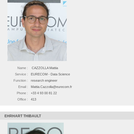
Name :
CAZZOLLA Mattia
Service :
EURECOM - Data Science
Function :
research engineer
Email :
Mattia.Cazzolla@eurecom.fr
Phone :
+33 4 93 00 81 22
Office :
413
EHRHART THIBAULT