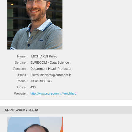
Name :
MICHIARDI Pietro
Service :
EURECOM - Data Science
Function :
Department Head, Professor
Email :
Pietro.Michiardi@eurecom.fr
Phone :
+33493008145
Office :
433
Website :
http://www.eurecom.fr/~michiard
APPUSWAMY RAJA