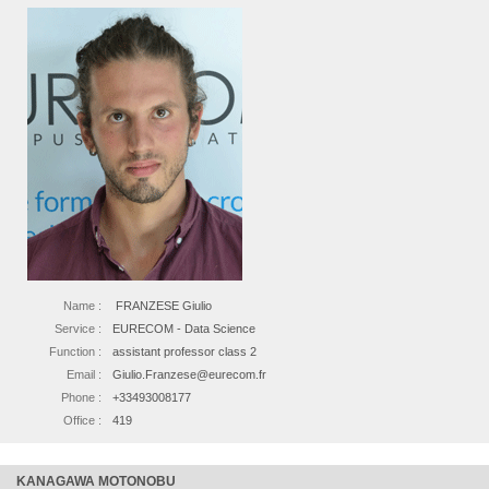
Name :
FRANZESE Giulio
Service :
EURECOM - Data Science
Function :
assistant professor class 2
Email :
Giulio.Franzese@eurecom.fr
Phone :
+33493008177
Office :
419
KANAGAWA MOTONOBU