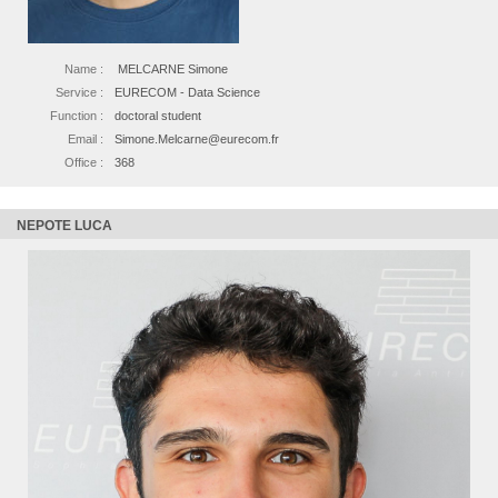
Name :
MELCARNE Simone
Service :
EURECOM - Data Science
Function :
doctoral student
Email :
Simone.Melcarne@eurecom.fr
Office :
368
NEPOTE LUCA