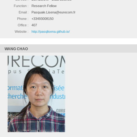
Function :
Research Fellow
Email :
Pasquale.Lisena@eurecom.fr
Phone :
+33493008150
Office :
407
Website :
http://pasqlisena.github.io/
WANG CHAO