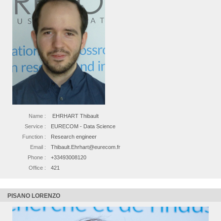
Name :
EHRHART Thibault
Service :
EURECOM - Data Science
Function :
Research engineer
Email :
Thibault.Ehrhart@eurecom.fr
Phone :
+33493008120
Office :
421
PISANO LORENZO