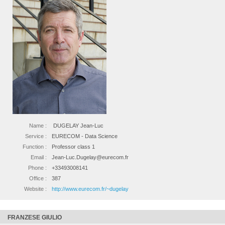
Name :
DUGELAY Jean-Luc
Service :
EURECOM - Data Science
Function :
Professor class 1
Email :
Jean-Luc.Dugelay@eurecom.fr
Phone :
+33493008141
Office :
387
Website :
http://www.eurecom.fr/~dugelay
FRANZESE GIULIO