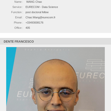
Name :
WANG Chao
Service :
EURECOM - Data Science
Function :
post doctoral fellow
Email :
Chao.Wang@eurecom.fr
Phone :
+33493008176
Office :
405
DENTE FRANCESCO