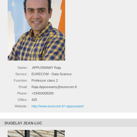
Name :
APPUSWAMY Raja
Service :
EURECOM - Data Science
Function :
Professor class 2
Email :
Raja.Appuswamy@eurecom.fr
Phone :
+33493008269
Office :
425
Website :
http://www.eurecom.fr/~appuswam/
DUGELAY JEAN-LUC