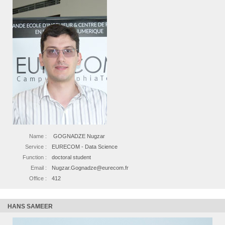
Name :
GOGNADZE Nugzar
Service :
EURECOM - Data Science
Function :
doctoral student
Email :
Nugzar.Gognadze@eurecom.fr
Office :
412
HANS SAMEER