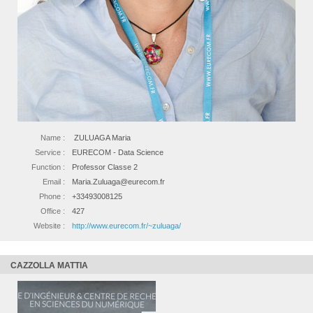
Name :
ZULUAGA Maria
Service :
EURECOM - Data Science
Function :
Professor Classe 2
Email :
Maria.Zuluaga@eurecom.fr
Phone :
+33493008125
Office :
427
Website :
http://www.eurecom.fr/~zuluaga/
CAZZOLLA MATTIA