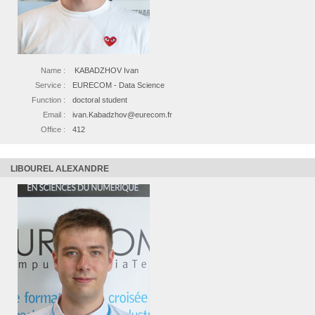
Name :
KABADZHOV Ivan
Service :
EURECOM - Data Science
Function :
doctoral student
Email :
ivan.Kabadzhov@eurecom.fr
Office :
412
LIBOUREL ALEXANDRE