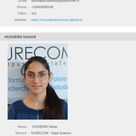
Email :
Mustapha.Bounoua@eurecom.fr
Phone :
+33493008149
Office :
411
Website :
https://mustaphabounoua.github.io/
HUSSEINI SAHAR
Name :
HUSSEINI Sahar
Service :
EURECOM - Data Science