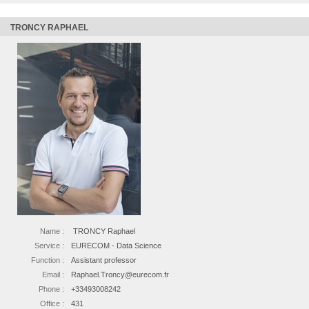
TRONCY RAPHAEL
Name :
TRONCY Raphael
Service :
EURECOM - Data Science
Function :
Assistant professor
Email :
Raphael.Troncy@eurecom.fr
Phone :
+33493008242
Office :
431