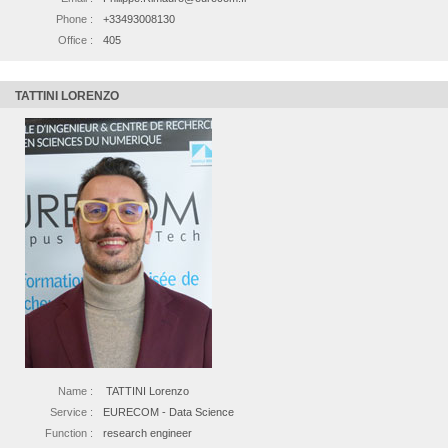
Phone :
+33493008130
Office :
405
TATTINI LORENZO
Name :
TATTINI Lorenzo
Service :
EURECOM - Data Science
Function :
research engineer