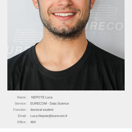
Name :
NEPOTE Luca
Service :
EURECOM - Data Science
Function :
doctoral student
Email :
Luca.Nepote@eurecom.fr
Office :
464