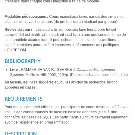
présence dans chaque cours magistral à l'aide de Moodle.
Modalités pédagogiques :
Cours magistraux (avec parfois des invités) et
séances de travaux pratiques (de préférence un étudiant par groupe).
Règles du cours :
Les étudiants sont censés faire leur propre travail
assigné. S'il est établi qu'un étudiant s'est livré à une quelconque forme de
malhonnêteté académique, il peut échouer le cours et des sanctions
supplémentaires pourront être imposées conformément aux politiques
d'EURECOM.
BIBLIOGRAPHY
Livre : RAMAKRISHNAN R., GEHRKE J.
Database Management
Systems
. McGraw-Hill, 2002, 1104p. (Plusieurs chapitres seront étudiés)
Au besoin, les livres suggérés et / ou les articles de recherche seront
apportés en classe.
REQUIREMENTS
Pour que le cours soit efficace, les participants au cours devraient déjà avoir
acquis des connaissances de base en base de données (c’est-à-dire
connaître les bases de SQL). Les participants au cours devraient également
avoir de l'expérience en programmation.
DESCRIPTION