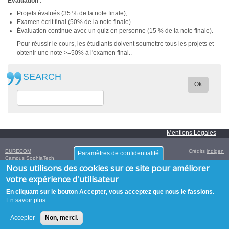
Evaluation :
Projets évalués (35 % de la note finale),
Examen écrit final (50% de la note finale).
Évaluation continue avec un quiz en personne (15 % de la note finale).
Pour réussir le cours, les étudiants doivent soumettre tous les projets et
obtenir une note >=50% à l'examen final..
SEARCH
Ok
Mentions Légales
EURECOM
Crédits
indigen
Paramètres de confidentialité
Campus SophiaTech,
Nous utilisons des cookies sur ce site pour améliorer
450 Route des Chappes,
06410
Biot
,
FRANCE
Tél. :
+33 (0)4 93 00 81 00
- Fax : +33 (0)4 93 00 82 00
votre expérience d'utilisateur
GPS:
43.614376
,
7.070450‎
/
+43° 36' 51.75", +7° 4' 13.62"
En cliquant sur le bouton Accepter, vous acceptez que nous le fassions.
En savoir plus
Accepter
Non, merci.