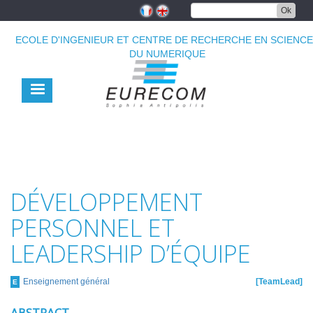
Aller
Ok
au
contenu
ECOLE D'INGENIEUR ET CENTRE DE RECHERCHE EN SCIENC
principal
DU NUMERIQUE
DÉVELOPPEMENT
PERSONNEL ET
LEADERSHIP D’ÉQUIPE
Enseignement général
TeamLead
E
ABSTRACT