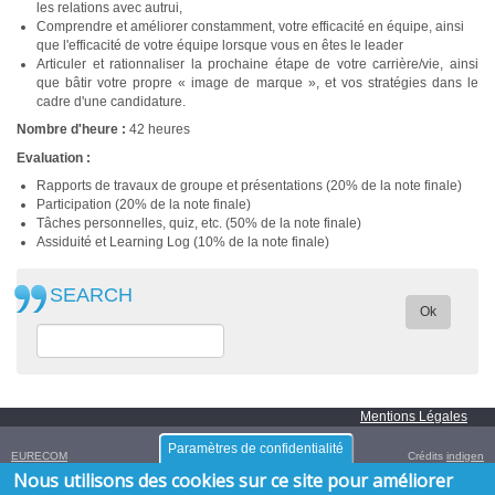
les relations avec autrui,
Comprendre et améliorer constamment, votre efficacité en équipe, ainsi
que l'efficacité de votre équipe lorsque vous en êtes le leader
Articuler et rationnaliser la prochaine étape de votre carrière/vie, ainsi
que bâtir votre propre « image de marque », et vos stratégies dans le
cadre d'une candidature.
Nombre d'heure :
42 heures
Evaluation :
Rapports de travaux de groupe et présentations (20% de la note finale)
Participation (20% de la note finale)
Tâches personnelles, quiz, etc. (50% de la note finale)
Assiduité et Learning Log (10% de la note finale)
SEARCH
Ok
Mentions Légales
Paramètres de confidentialité
EURECOM
Crédits
indigen
Campus SophiaTech,
Nous utilisons des cookies sur ce site pour améliorer
450 Route des Chappes,
06410
Biot
,
FRANCE