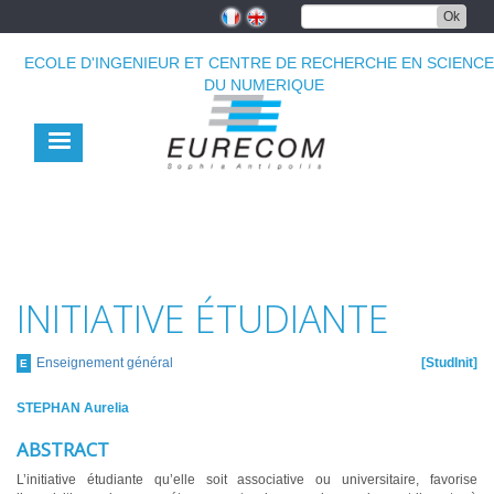
Aller
Ok
au
contenu
ECOLE D'INGENIEUR ET CENTRE DE RECHERCHE EN SCIENC
principal
DU NUMERIQUE
INITIATIVE ÉTUDIANTE
Enseignement général
StudInit
E
STEPHAN Aurelia
ABSTRACT
L’initiative étudiante qu’elle soit associative ou universitaire, favorise