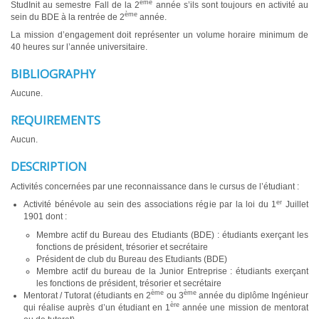
ème
StudInit au semestre Fall de la 2
année s’ils sont toujours en activité au
ème
sein du BDE à la rentrée de 2
année.
La mission d’engagement doit représenter un volume horaire minimum de
40 heures sur l’année universitaire.
BIBLIOGRAPHY
Aucune.
REQUIREMENTS
Aucun.
DESCRIPTION
Activités concernées par une reconnaissance dans le cursus de l’étudiant :
er
Activité bénévole au sein des associations régie par la loi du 1
Juillet
1901 dont :
Membre actif du Bureau des Etudiants (BDE) : étudiants exerçant les
fonctions de président, trésorier et secrétaire
Président de club du Bureau des Etudiants (BDE)
Membre actif du bureau de la Junior Entreprise : étudiants exerçant
les fonctions de président, trésorier et secrétaire
ème
ème
Mentorat / Tutorat (étudiants en 2
ou 3
année du diplôme Ingénieur
ère
qui réalise auprès d’un étudiant en 1
année une mission de mentorat