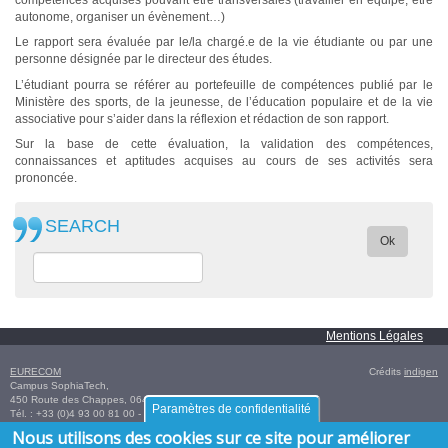
autonome, organiser un évènement…)
Le rapport sera évaluée par le/la chargé.e de la vie étudiante ou par une
personne désignée par le directeur des études.
L’étudiant pourra se référer au portefeuille de compétences publié par le
Ministère des sports, de la jeunesse, de l’éducation populaire et de la vie
associative pour s’aider dans la réflexion et rédaction de son rapport.
Sur la base de cette évaluation, la validation des compétences,
connaissances et aptitudes acquises au cours de ses activités sera
prononcée.
SEARCH
Ok
Mentions Légales
EURECOM
Crédits
indigen
Campus SophiaTech,
450 Route des Chappes,
06410
Biot
,
FRANCE
Paramètres de confidentialité
Tél. :
+33 (0)4 93 00 81 00
- Fax : +33 (0)4 93 00 82 00
GPS:
43.614376
,
7.070450‎
/
+43° 36' 51.75", +7° 4' 13.62"
Nous utilisons des cookies sur ce site pour améliorer