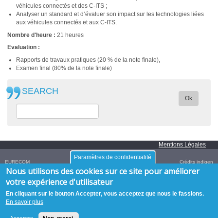
véhicules connectés et des C-ITS ;
Analyser un standard et d’évaluer son impact sur les technologies liées
aux véhicules connectés et aux C-ITS.
Nombre d'heure :
21 heures
Evaluation :
Rapports de travaux pratiques (20 % de la note finale),
Examen final (80% de la note finale)
SEARCH
Ok
Mentions Légales
Paramètres de confidentialité
EURECOM
Crédits
indigen
Nous utilisons des cookies sur ce site pour améliorer
Campus SophiaTech,
450 Route des Chappes,
06410
Biot
,
FRANCE
votre expérience d'utilisateur
Tél. :
+33 (0)4 93 00 81 00
- Fax : +33 (0)4 93 00 82 00
GPS:
43.614376
,
7.070450‎
/
+43° 36' 51.75", +7° 4' 13.62"
En cliquant sur le bouton Accepter, vous acceptez que nous le fassions.
En savoir plus