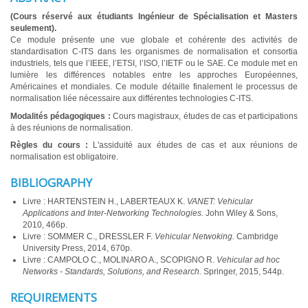
(Cours réservé aux étudiants Ingénieur de Spécialisation et Masters
seulement).
Ce module présente une vue globale et cohérente des activités de
standardisation C-ITS dans les organismes de normalisation et consortia
industriels, tels que l’IEEE, l’ETSI, l’ISO, l’IETF ou le SAE. Ce module met en
lumière les différences notables entre les approches Européennes,
Américaines et mondiales. Ce module détaille finalement le processus de
normalisation liée nécessaire aux différentes technologies C-ITS.
Modalités pédagogiques :
Cours magistraux, études de cas et participations
à des réunions de normalisation.
Règles du cours :
L'assiduité aux études de cas et aux réunions de
normalisation est obligatoire.
BIBLIOGRAPHY
Livre : HARTENSTEIN H., LABERTEAUX K.
VANET: Vehicular
Applications and Inter-Networking Technologies.
John Wiley & Sons,
2010, 466p.
Livre : SOMMER C., DRESSLER F.
Vehicular Netwoking.
Cambridge
University Press, 2014, 670p.
Livre : CAMPOLO C., MOLINARO A., SCOPIGNO R.
Vehicular ad hoc
Networks - Standards, Solutions, and Research.
Springer, 2015, 544p.
REQUIREMENTS