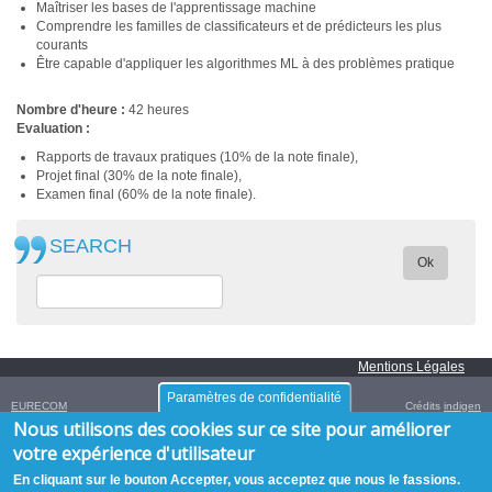
Maîtriser les bases de l'apprentissage machine
Comprendre les familles de classificateurs et de prédicteurs les plus
courants
Être capable d'appliquer les algorithmes ML à des problèmes pratique
Nombre d'heure :
42 heures
Evaluation :
Rapports de travaux pratiques (10% de la note finale),
Projet final (30% de la note finale),
Examen final (60% de la note finale).
SEARCH
Ok
Mentions Légales
Paramètres de confidentialité
EURECOM
Crédits
indigen
Campus SophiaTech,
Nous utilisons des cookies sur ce site pour améliorer
450 Route des Chappes,
06410
Biot
,
FRANCE
votre expérience d'utilisateur
Tél. :
+33 (0)4 93 00 81 00
- Fax : +33 (0)4 93 00 82 00
GPS:
43.614376
,
7.070450‎
/
+43° 36' 51.75", +7° 4' 13.62"
En cliquant sur le bouton Accepter, vous acceptez que nous le fassions.