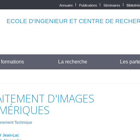
Annuaire
Publications
Séminaires
Biblioth
Top
menu
ECOLE D'INGENIEUR ET CENTRE DE RECHE
 formations
La recherche
Les parte
AITEMENT D'IMAGES
MÉRIQUES
gnement Technique
 Jean-Luc