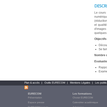
DESCR
Le cours 
numérique
(réductio
et qualit
d'images 
quelques 
Objectifs
Découv
Se fam
Nombre d
Evaluatio
Rappor
Examen
Plan & accès
Outils EURECOM
Mentions Légales
Les public
Bottom
links
EURECOM
Les formations
Main
Présentation
Choisir EURECOM
Menu
Espace presse
Calendrier académique