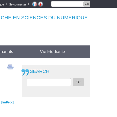
Ok
èque
Se connecter
RCHE EN SCIENCES DU NUMERIQUE
nariats
Vie Etudiante
SEARCH
Ok
ImProc