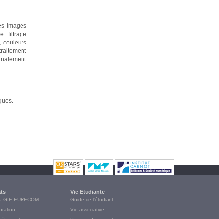
les images
e filtrage
, couleurs
traitement
finalement
ques.
ats
Vie Etudiante
du GIE EURECOM
Guide de l'étudiant
oration
Vie associative