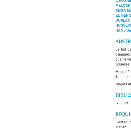
LIBOURE
MELCAR
ADRA Mi
EL MENN
DUPLAN 
HUSSEIN
HANS Sa
ABSTR
Le but de
d'images.
qualité v
visuelles 
Modalité
1 heure e
Règles d
BIBLI
Livre 
REQUI
Il est sou
Matlab.