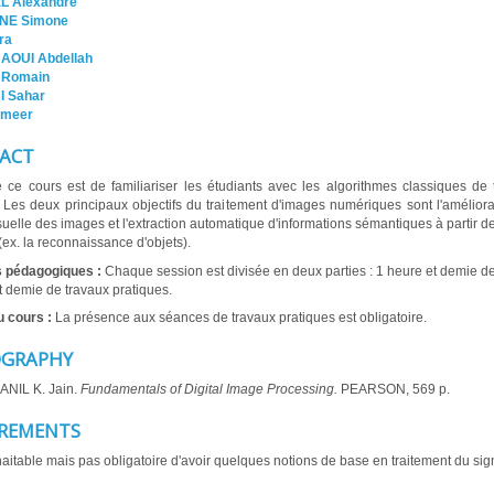
L Alexandre
NE Simone
ra
AOUI Abdellah
Romain
I Sahar
meer
ACT
 ce cours est de familiariser les étudiants avec les algorithmes classiques de 
 Les deux principaux objectifs du traitement d'images numériques sont l'améliora
isuelle des images et l'extraction automatique d'informations sémantiques à partir 
(ex. la reconnaissance d'objets).
s pédagogiques :
Chaque session est divisée en deux parties : 1 heure et demie de
t demie de travaux pratiques.
u cours :
La présence aux séances de travaux pratiques est obligatoire.
OGRAPHY
: ANIL K. Jain.
Fundamentals of Digital Image Processing.
PEARSON, 569 p.
REMENTS
haitable mais pas obligatoire d'avoir quelques notions de base en traitement du sign