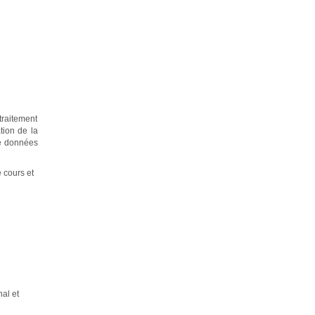
traitement
tion de la
de données
 cours et
al et