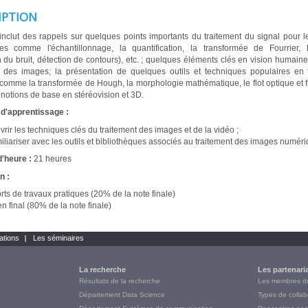
IPTION
inclut des rappels sur quelques points importants du traitement du signal pour 
s comme l'échantillonnage, la quantification, la transformée de Fourrier, l
n du bruit, détection de contours), etc. ; quelques éléments clés en vision humaine
é des images; la présentation de quelques outils et techniques populaires en 
comme la transformée de Hough, la morphologie mathématique, le flot optique et 
notions de base en stéréovision et 3D.
 d'apprentissage :
rir les techniques clés du traitement des images et de la vidéo ;
iliariser avec les outils et bibliothèques associés au traitement des images numéri
'heure :
21 heures
n :
ts de travaux pratiques (20% de la note finale)
 final (80% de la note finale)
ations
Les séminaires
La recherche
Les partenari
Résultats de la recherche
Les membres 
Département Data Science
Types de collab