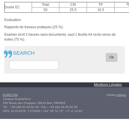
Total
CM
TP
T
Durée EC
50
25.5
16.5
Evaluation
Rapports de travaux pratiques (25 %).
Examen écrit 2 heures sans documents, sauf 1 feuille A4 recto-verso de
notes (75 %).
SEARCH
Ok
Mentions Légales
EURECOM
Crédits
indigen
Campus SophiaTech,
450 Route des Chappes,
06410
Biot
,
FRANCE
Tél. :
+33 (0)4 93 00 81 00
- Fax : +33 (0)4 93 00 82 00
GPS:
43.614376
,
7.070450‎
/
+43° 36' 51.75", +7° 4' 13.62"