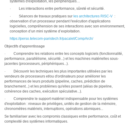
systèmes d'exploitation, les périphériques…
· Les interactions entre performance, sûreté et sécurité.
· Séances de travaux pratiques sur
les architectures RISC-V
:
observation d’un processeur pendant l'exécution d'applications
logicielles, compréhension de ses interactions avec son environnement,
conception d’un mini système d’exploitation.
https://perso.telecom-paristech.fr/pacalet/CompArch/
Objectifs d'apprentissage
· Comprendre les relations entre les concepts logiciels (fonctionnalité,
performance, parallélisme, sécurité...) et les machines matérielles sous-
jacentes (processeurs, périphériques...).
· Découvrir les techniques les plus importantes utilisées par les
vendeurs de processeurs et/ou d'ordinateurs pour améliorer les
performances de leurs produits (pipeline, caches, prédiction de
branchement...) et les problèmes qu'elles posent (aléas de pipeline,
cohérence des caches, exécution spéculative...).
· Comprendre le support matériel indispensable pour les systèmes
d'exploitation : niveaux de privilèges, unités de gestion de la mémoire,
chronomètres matériels, interruptions, opérations atomiques...
Se familiariser avec les compromis classiques entre performance, coût et
complexité des systèmes informatiques.