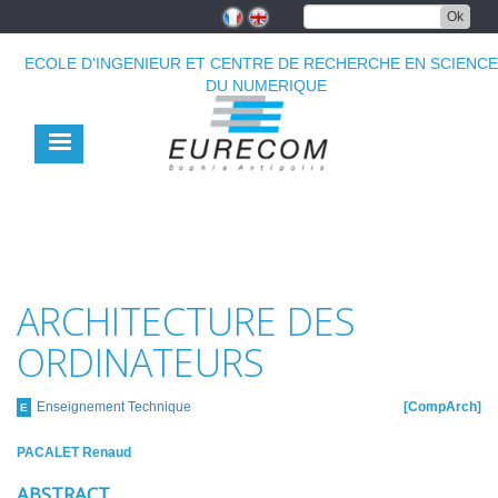
Aller
Ok
au
contenu
ECOLE D'INGENIEUR ET CENTRE DE RECHERCHE EN SCIENC
principal
DU NUMERIQUE
ARCHITECTURE DES
ORDINATEURS
Enseignement Technique
CompArch
E
PACALET Renaud
ABSTRACT