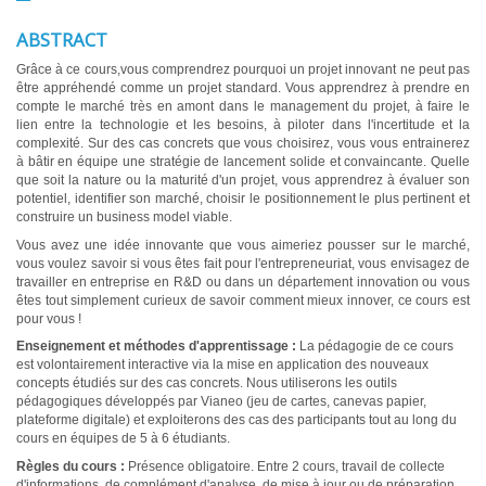
ABSTRACT
Grâce à ce cours,vous comprendrez pourquoi un projet innovant ne peut pas
être appréhendé comme un projet standard. Vous apprendrez à prendre en
compte le marché très en amont dans le management du projet, à faire le
lien entre la technologie et les besoins, à piloter dans l'incertitude et la
complexité. Sur des cas concrets que vous choisirez, vous vous entrainerez
à bâtir en équipe une stratégie de lancement solide et convaincante. Quelle
que soit la nature ou la maturité d'un projet, vous apprendrez à évaluer son
potentiel, identifier son marché, choisir le positionnement le plus pertinent et
construire un business model viable.
Vous avez une idée innovante que vous aimeriez pousser sur le marché,
vous voulez savoir si vous êtes fait pour l'entrepreneuriat, vous envisagez de
travailler en entreprise en R&D ou dans un département innovation ou vous
êtes tout simplement curieux de savoir comment mieux innover, ce cours est
pour vous !
Enseignement et méthodes d'apprentissage :
La pédagogie de ce cours
est volontairement interactive via la mise en application des nouveaux
concepts étudiés sur des cas concrets. Nous utiliserons les outils
pédagogiques développés par Vianeo (jeu de cartes, canevas papier,
plateforme digitale) et exploiterons des cas des participants tout au long du
cours en équipes de 5 à 6 étudiants.
Règles du cours :
Présence obligatoire. Entre 2 cours, travail de collecte
d'informations, de complément d'analyse, de mise à jour ou de préparation