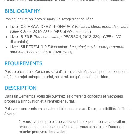
BIBLIOGRAPHY
Pas de lecture obligatoire mais 3 ouvrages conseillés :
Livre : OSTERWALDER A., PIGNEUR Y.
Business Model generation.
John
Wiley & Sons, 2010, 288p.
(VFR et VO disponible)
Livre : RIES E.
The Lean startup.
PEARSON, 2012, 320p. (VFR et VO
disponible)
Livre : SILBERZAHN P.
Effectuation : Les principes de l'entrepreneuriat
pour tous. Pearson, 2014, 192p. (VFR)
REQUIREMENTS
Pas de pré-requis. Ce cours sera d'autant plus intéressant pour ceux qui ont
déjà un projet entrepreneurial, ne serait-ce qu'au stade de l'idée.
DESCRIPTION
Dans un 1er temps, vous découvrirez les différents concepts et méthodes
propres à l'innovation et à l'entrepreneuriat.
Puis vous serez mis en situation réelle sur des cas. Deux possibilités s’offrent
à vous.
1. Vous avez un projet que vous souhaitez porter en collaboration
avec au moins deux autres étudiants, vous construisez l’accès au
marché pour votre innovation.