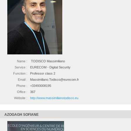
Name :
TODISCO Massimiliano
Service :
EURECOM - Digital Security
Function :
Professor class 2
Email :
Massimiliano.Todisco@eurecom.fr
Phone :
+33493008195
Office :
367
Website :
http://www.massimilianotodisco.eu
AZOGAGH SOFIANE