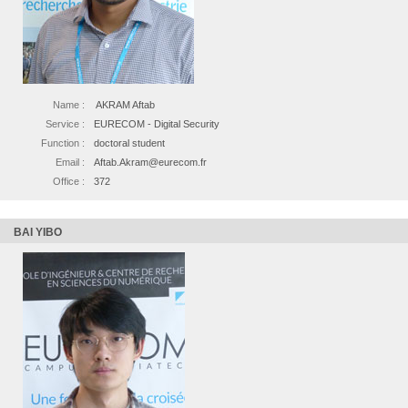
Name :
AKRAM Aftab
Service :
EURECOM - Digital Security
Function :
doctoral student
Email :
Aftab.Akram@eurecom.fr
Office :
372
BAI YIBO