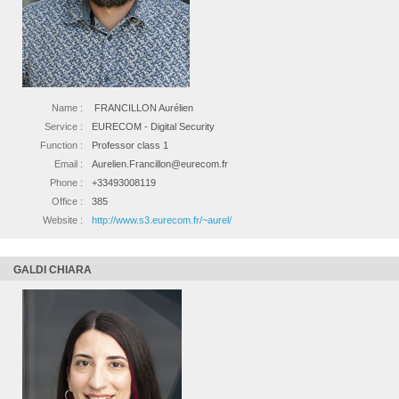
Name :
FRANCILLON Aurélien
Service :
EURECOM - Digital Security
Function :
Professor class 1
Email :
Aurelien.Francillon@eurecom.fr
Phone :
+33493008119
Office :
385
Website :
http://www.s3.eurecom.fr/~aurel/
GALDI CHIARA