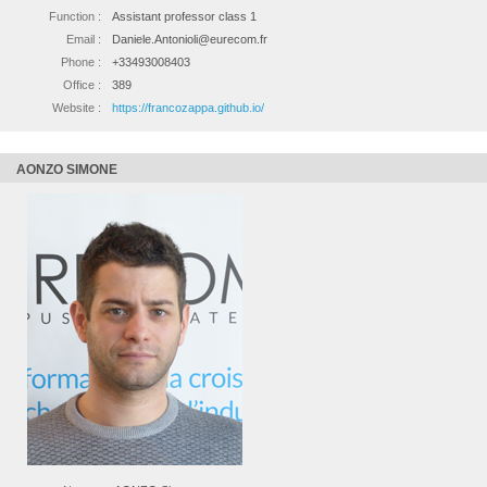
Function :
Assistant professor class 1
Email :
Daniele.Antonioli@eurecom.fr
Phone :
+33493008403
Office :
389
Website :
https://francozappa.github.io/
AONZO SIMONE