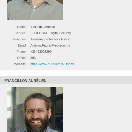
Name :
FAONIO Antonio
Service :
EURECOM - Digital Security
Function :
Assistant professor class 2
Email :
Antonio.Faonio@eurecom.fr
Phone :
+33493008290
Office :
393
Website :
https://www.eurecom.fr/~faonio
FRANCILLON AURÉLIEN