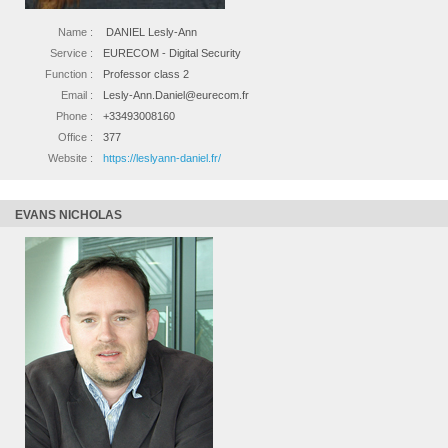
Name :
DANIEL Lesly-Ann
Service :
EURECOM - Digital Security
Function :
Professor class 2
Email :
Lesly-Ann.Daniel@eurecom.fr
Phone :
+33493008160
Office :
377
Website :
https://leslyann-daniel.fr/
EVANS NICHOLAS