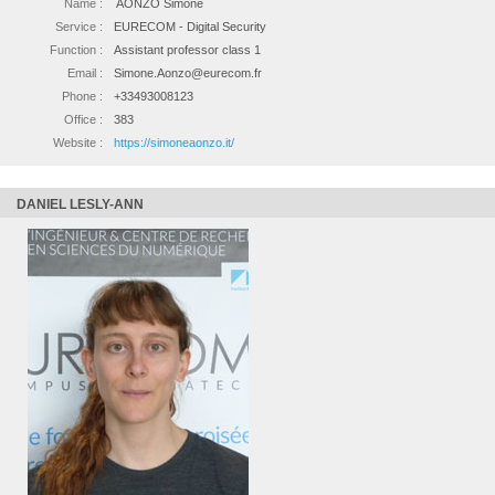
Name :
AONZO Simone
Service :
EURECOM - Digital Security
Function :
Assistant professor class 1
Email :
Simone.Aonzo@eurecom.fr
Phone :
+33493008123
Office :
383
Website :
https://simoneaonzo.it/
DANIEL LESLY-ANN