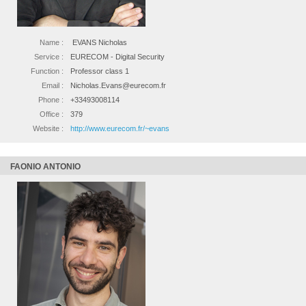
Name :
EVANS Nicholas
Service :
EURECOM - Digital Security
Function :
Professor class 1
Email :
Nicholas.Evans@eurecom.fr
Phone :
+33493008114
Office :
379
Website :
http://www.eurecom.fr/~evans
FAONIO ANTONIO