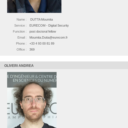
Name :
DUTTA Moumita
Service :
EURECOM - Digital Security
Function :
post doctoral fellow
Email :
Moumita.Dutta@eurecom.fr
Phone :
+33 4 93 00 81 89
Office :
369
OLIVERI ANDREA