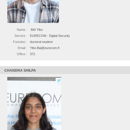
Name :
BAI Yibo
Service :
EURECOM - Digital Security
Function :
doctoral student
Email :
Yibo.Bai@eurecom.fr
Office :
372
CHANDRA SHILPA