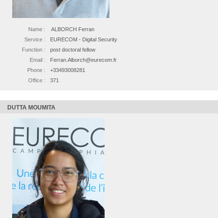
Name :
ALBORCH Ferran
Service :
EURECOM - Digital Security
Function :
post doctoral fellow
Email :
Ferran.Alborch@eurecom.fr
Phone :
+33493008281
Office :
371
DUTTA MOUMITA