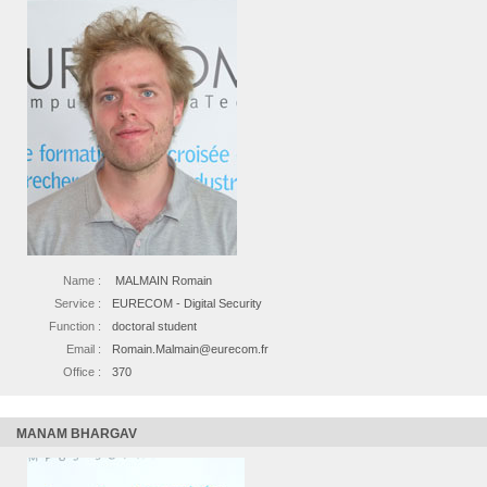
Name :
MALMAIN Romain
Service :
EURECOM - Digital Security
Function :
doctoral student
Email :
Romain.Malmain@eurecom.fr
Office :
370
MANAM BHARGAV