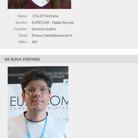
Name :
COLETTA Emma
Service :
EURECOM - Digital Security
Function :
doctoral student
Email :
Emma.Coletta@eurecom.fr
Office :
460
DE ROSA STEFANO