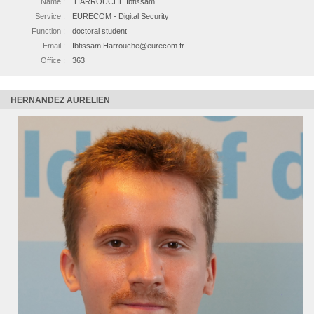
Name :
HARROUCHE Ibtissam
Service :
EURECOM - Digital Security
Function :
doctoral student
Email :
Ibtissam.Harrouche@eurecom.fr
Office :
363
HERNANDEZ AURELIEN