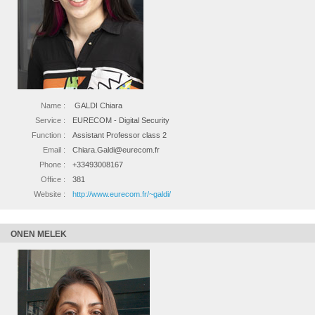
Name :
GALDI Chiara
Service :
EURECOM - Digital Security
Function :
Assistant Professor class 2
Email :
Chiara.Galdi@eurecom.fr
Phone :
+33493008167
Office :
381
Website :
http://www.eurecom.fr/~galdi/
ONEN MELEK