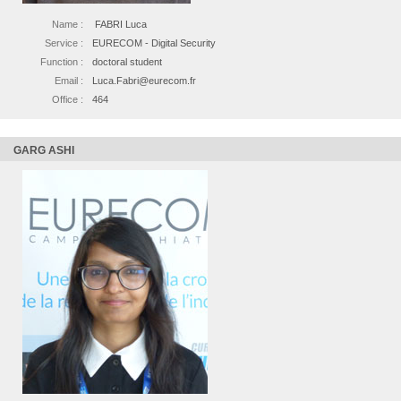
Name :
FABRI Luca
Service :
EURECOM - Digital Security
Function :
doctoral student
Email :
Luca.Fabri@eurecom.fr
Office :
464
GARG ASHI