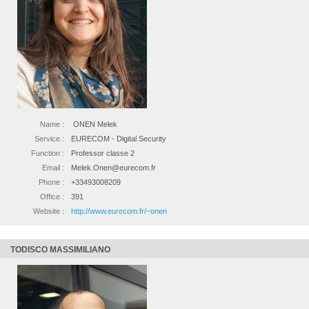
Name :
ONEN Melek
Service :
EURECOM - Digital Security
Function :
Professor classe 2
Email :
Melek.Onen@eurecom.fr
Phone :
+33493008209
Office :
391
Website :
http://www.eurecom.fr/~onen
TODISCO MASSIMILIANO