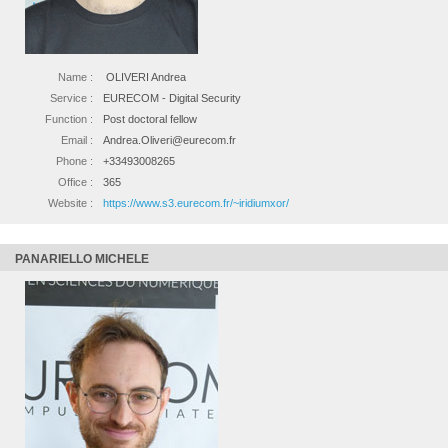
Name :
OLIVERI Andrea
Service :
EURECOM - Digital Security
Function :
Post doctoral fellow
Email :
Andrea.Oliveri@eurecom.fr
Phone :
+33493008265
Office :
365
Website :
https://www.s3.eurecom.fr/~iridiumxor/
PANARIELLO MICHELE