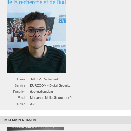
Name :
MALLAT Mohamed
Service :
EURECOM - Digital Security
Function :
doctoral student
Email :
Mohamed.Mallat@eurecom.fr
Office :
368
MALMAIN ROMAIN