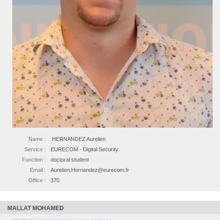
Name :
HERNANDEZ Aurelien
Service :
EURECOM - Digital Security
Function :
doctoral student
Email :
Aurelien.Hernandez@eurecom.fr
Office :
370
MALLAT MOHAMED