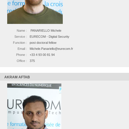
Name :
PANARIELLO Michele
Service :
EURECOM - Digital Security
Function :
post doctoral fellow
Email :
Michele.Panariello@eurecom.fr
Phone :
+33 4 93 00 81 94
Office :
375
AKRAM AFTAB